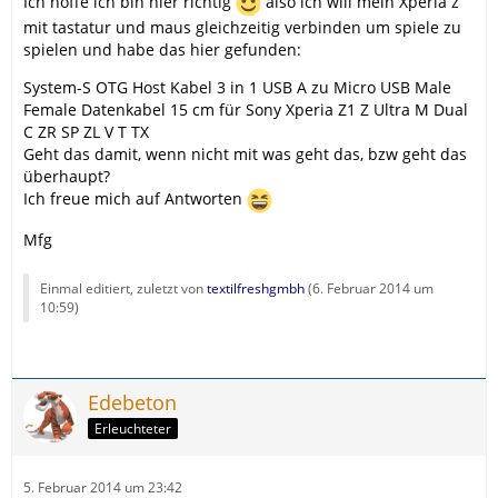
Ich hoffe ich bin hier richtig
also ich will mein Xperia z
mit tastatur und maus gleichzeitig verbinden um spiele zu
spielen und habe das hier gefunden:
System-S OTG Host Kabel 3 in 1 USB A zu Micro USB Male
Female Datenkabel 15 cm für Sony Xperia Z1 Z Ultra M Dual
C ZR SP ZL V T TX
Geht das damit, wenn nicht mit was geht das, bzw geht das
überhaupt?
Ich freue mich auf Antworten
Mfg
Einmal editiert, zuletzt von
textilfreshgmbh
(
6. Februar 2014 um
10:59
)
Edebeton
Erleuchteter
5. Februar 2014 um 23:42