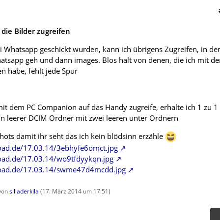
die Bilder zugreifen
bei Whatsapp geschickt wurden, kann ich übrigens Zugreifen, in d
atsapp geh und dann images. Blos halt von denen, die ich mit de
habe, fehlt jede Spur
 mit dem PC Companion auf das Handy zugreife, erhalte ich 1 zu 1
Ein leerer DCIM Ordner mit zwei leeren unter Ordnern
hots damit ihr seht das ich kein blödsinn erzähle
oad.de/17.03.14/3ebhyfe6omct.jpg
oad.de/17.03.14/wo9tfdyykqn.jpg
load.de/17.03.14/swme47d4mcdd.jpg
 von
silladerkila
(
17. März 2014 um 17:51
)