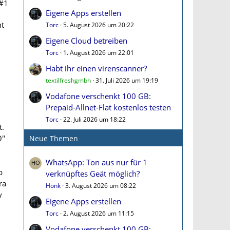
#1
Eigene Apps erstellen
ht
Torc
5. August 2026 um 20:22
Eigene Cloud betreiben
Torc
1. August 2026 um 22:01
Habt ihr einen virenscanner?
textilfreshgmbh
31. Juli 2026 um 19:19
Vodafone verschenkt 100 GB:
Prepaid-Allnet-Flat kostenlos testen
Torc
22. Juli 2026 um 18:22
t.
O"
Neue Themen
WhatsApp: Ton aus nur für 1
b
verknüpftes Geät möglich?
ra
Honk
3. August 2026 um 08:22
y
Eigene Apps erstellen
Torc
2. August 2026 um 11:15
Vodafone verschenkt 100 GB: