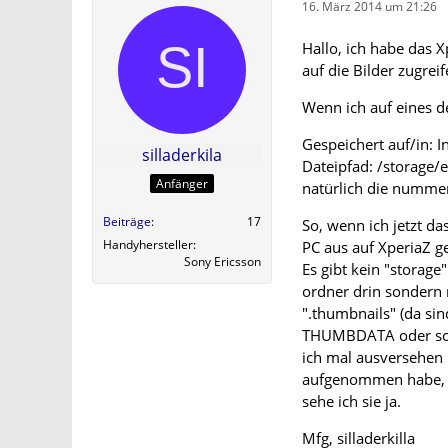
16. März 2014 um 21:26
Hallo, ich habe das 
auf die Bilder zugre
Wenn ich auf eines d
Gespeichert auf/in: I
silladerkila
Dateipfad: /storag
Anfänger
natürlich die nummer
Beiträge
17
So, wenn ich jetzt 
Handyhersteller
PC aus auf XperiaZ ge
Sony Ericsson
Es gibt kein "storag
ordner drin sondern 
".thumbnails" (da sin
THUMBDATA oder so, z
ich mal ausversehen 
aufgenommen habe, fe
sehe ich sie ja.
Mfg, silladerkilla