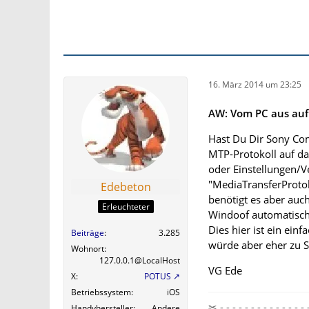
16. März 2014 um 23:25
AW: Vom PC aus auf 
Hast Du Dir Sony Co
MTP-Protokoll auf da
oder Einstellungen/Ve
"MediaTransferProtok
Edebeton
benötigt es aber auc
Erleuchteter
Windoof automatisch 
Dies hier ist ein ein
Beiträge
3.285
würde aber eher zu 
Wohnort
127.0.0.1@LocalHost
VG Ede
X
POTUS
Betriebssystem
iOS
✂ - - - - - - - - - - - - 
Handyhersteller
Andere