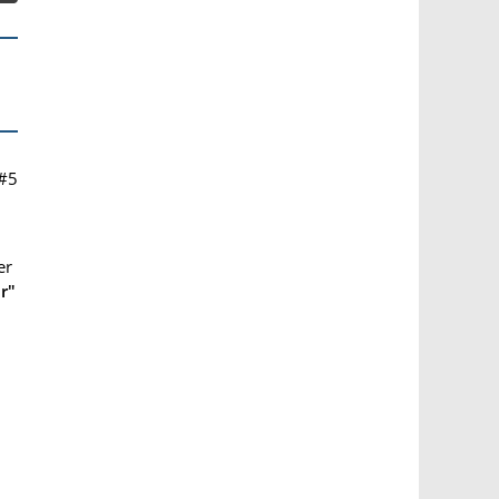
#5
er
r"