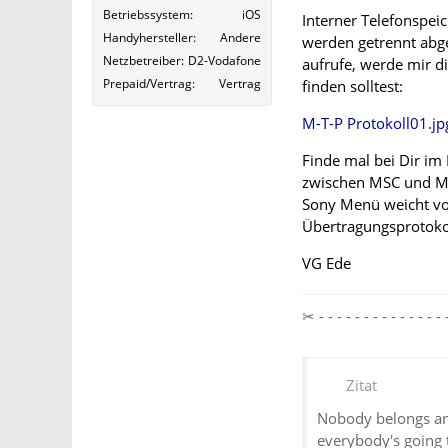
Betriebssystem
iOS
Interner Telefonspei
Handyhersteller
Andere
werden getrennt abge
Netzbetreiber
D2-Vodafone
aufrufe, werde mir d
Prepaid/Vertrag
Vertrag
finden solltest:
M-T-P Protokoll01.jp
Finde mal bei Dir im
zwischen MSC und M-T
Sony Menü weicht von
Übertragungsprotokoll
VG Ede
✂ - - - - - - - - - - - - 
Zitat
Nobody belongs an
everybody's going 