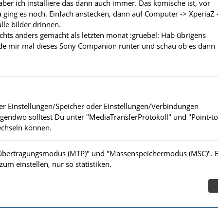
, aber ich installiere das dann auch immer. Das komische ist, vor
 ging es noch. Einfach anstecken, dann auf Computer -> XperiaZ 
le bilder drinnen.
ichts anders gemacht als letzten monat :gruebel: Hab übrigens
ade mir mal dieses Sony Companion runter und schau ob es dann
er Einstellungen/Speicher oder Einstellungen/Verbindungen
 irgendwo solltest Du unter "MediaTransferProtokoll" und "Point-to
echseln können.
iübertragungsmodus (MTP)" und "Massenspeichermodus (MSC)". B
zum einstellen, nur so statistiken.