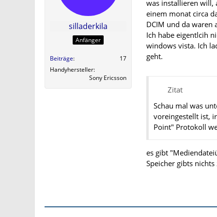
was installieren will
einem monat circa da
DCIM und da waren al
silladerkila
Ich habe eigentlcih n
Anfänger
windows vista. Ich l
geht.
Beiträge
17
Handyhersteller
Sony Ericsson
Zitat
Schau mal was unt
voreingestellt ist,
Point" Protokoll w
es gibt "Mediendate
Speicher gibts nichts 