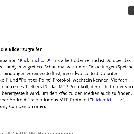
die Bilder zugreifen
mpanion "
Klick mich...!
" installiert oder versuchst Du über das
s Handy zuzugreifen. Schau mal was unter Einstellungen/Speiche
rbindungen voreingestellt ist, irgendwo solltest Du unter
oll" und "Point-to-Point" Protokoll wechseln können. Vielfach
h noch eines Treibers für das MTP-Protokoll, der nicht immer von
bereitgestellt wird, um den Pfad zu den Medien auch zu finden.
facher Android-Treiber für das MTP-Protokoll "
Klick mich...!
",
Sony Companion raten.
- - - - HIER ABTRENNEN - - - - - - - - - - - -