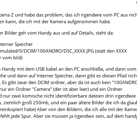
Xperia Z und habe das problem, das ich irgendwie vom PC aus nic
ifen kann, die ich mit der Kamera aufgenommen habe.
er Bilder geh vom Handy aus und auf Details, steht da:
nterner Speicher
e/emulated/0/DCIM/100ANDRO/DSC_XXXX.JPG (statt den XXXX
 vom bild)
das Handy mit dem USB kabel an den PC anschließe, und dann vom
he und dann auf Interner Speicher, dann gibt es diesen Pfad nich
e". Es gibt zwar den DCIM ordner, aber da ist auch kein "100ANDR
nur ein Ordner "Camera" (der ist aber leer) und ein Ordner
d nur zwei komische nicht identifizierbare dateien drin irgendwie
iemlich groß 250mb, und ein paar ältere Bilder die ich da glau
reinkopiert habe) Aber von den Bildern, die ich alle mit der Kame
hlt jede Spur. Aber sie müssen ja irgendwo sein, auf dem hand