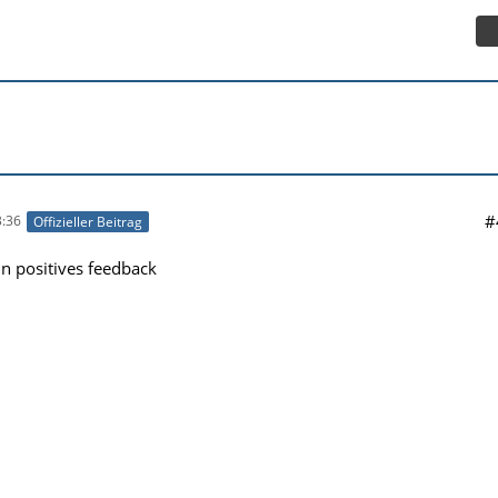
#
:36
Offizieller Beitrag
n positives feedback