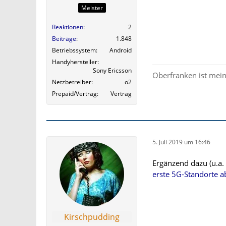
Meister
Reaktionen
2
Beiträge
1.848
Betriebssystem
Android
Handyhersteller
Sony Ericsson
Oberfranken ist mein
Netzbetreiber
o2
Prepaid/Vertrag
Vertrag
5. Juli 2019 um 16:46
Ergänzend dazu (u.a.
erste 5G-Standorte 
Kirschpudding