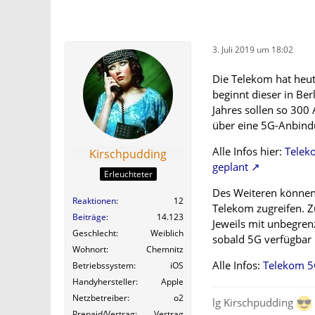
3. Juli 2019 um 18:02
Die Telekom hat heu
beginnt dieser in Be
Jahres sollen so 300
über eine 5G-Anbind
Alle Infos hier:
Telek
Kirschpudding
geplant
Erleuchteter
Des Weiteren können 
Reaktionen
12
Telekom zugreifen. Zu
Beiträge
14.123
Jeweils mit unbegrenz
Geschlecht
Weiblich
sobald 5G verfügbar is
Wohnort
Chemnitz
Alle Infos:
Telekom 5G
Betriebssystem
iOS
Handyhersteller
Apple
Netzbetreiber
o2
lg Kirschpudding
Prepaid/Vertrag
Vertrag