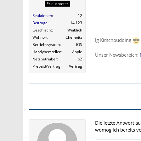
Erleuchteter
Reaktionen
12
Beiträge
14.123
Geschlecht
Weiblich
Wohnort
Chemnitz
lg Kirschpudding
Betriebssystem
iOS
Handyhersteller
Apple
Unser Newsbereich:
Netzbetreiber
o2
Prepaid/Vertrag
Vertrag
Die letzte Antwort a
womöglich bereits ver