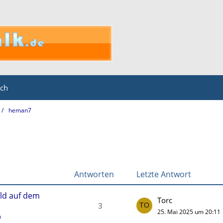
ich
heman7
Antworten
Letzte Antwort
ld auf dem
Torc
3
25. Mai 2025 um 20:11
m