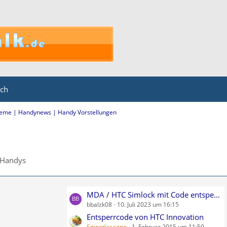
ich
eme | Handynews | Handy Vorstellungen
 Handys
L
MDA / HTC Simlock mit Code entsperren kostenlos
bbalzk08
10. Juli 2023 um 16:15
e
t
Entsperrcode von HTC Innovation
Spinatlasagne
1. Februar 2015 um 11:50