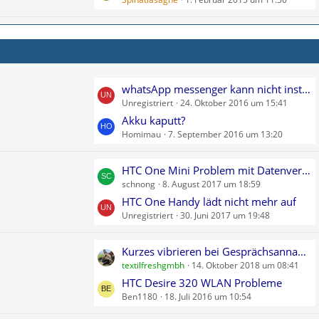
z
t
e
B
e
i
L
whatsApp messenger kann nicht instaliert eerden
t
Unregistriert
24. Oktober 2016 um 15:41
e
r
t
Akku kaputt?
ä
Homimau
7. September 2016 um 13:20
z
g
t
e
e
L
HTC One Mini Problem mit Datenverbindung und Zoomfunktion
B
schnong
8. August 2017 um 18:59
e
e
t
HTC One Handy lädt nicht mehr auf
i
Unregistriert
30. Juni 2017 um 19:48
z
t
t
r
e
L
Kurzes vibrieren bei Gesprächsannahme wie abstellen?
ä
B
textilfreshgmbh
14. Oktober 2018 um 08:41
e
g
e
t
HTC Desire 320 WLAN Probleme
e
i
Ben1180
18. Juli 2016 um 10:54
z
t
t