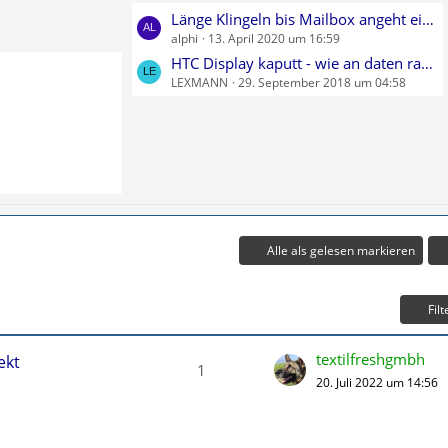
r
e
L
Länge Klingeln bis Mailbox angeht einstellen????
ä
B
alphi
13. April 2020 um 16:59
e
g
e
t
HTC Display kaputt - wie an daten rankommen?
e
i
LEXMANN
29. September 2018 um 04:58
z
t
t
r
e
ä
B
g
e
e
i
t
r
Alle als gelesen markieren
ä
g
e
Filt
textilfreshgmbh
ekt
1
20. Juli 2022 um 14:56