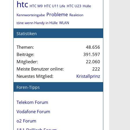
htc
HTC M9
HTC U11 Life
HTC U23
Hülle
Probleme
Kennworteingabe
Reaktion
töne wenn Handy in Hülle
WLAN
Statistiken
Themen
48.656
Beiträge
391.597
Mitglieder
22.060
Meiste Benutzer online
222
Neuestes Mitglied
Kristallprinz
Foren-Tipps
Telekom Forum
Vodafone Forum
o2 Forum
1&1 Drillisch Forum