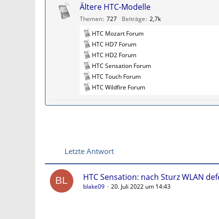
Ältere HTC-Modelle
Themen
727
Beiträge
2,7k
U
HTC Mozart Forum
n
HTC HD7 Forum
t
HTC HD2 Forum
e
HTC Sensation Forum
r
HTC Touch Forum
f
HTC Wildfire Forum
o
r
e
n
Letzte Antwort
HTC Sensation: nach Sturz WLAN def
blake09
20. Juli 2022 um 14:43