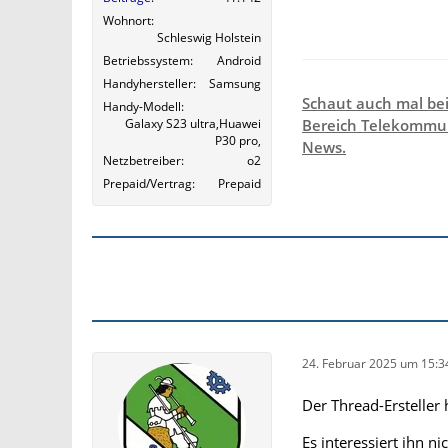
Wohnort
Schleswig Holstein
Betriebssystem
Android
Handyhersteller
Samsung
Schaut auch mal be
Handy-Modell
Galaxy S23 ultra,Huawei
Bereich Telekommun
P30 pro,
News.
Netzbetreiber
o2
Prepaid/Vertrag
Prepaid
24. Februar 2025 um 15:3
Der Thread-Ersteller 
Es interessiert ihn ni