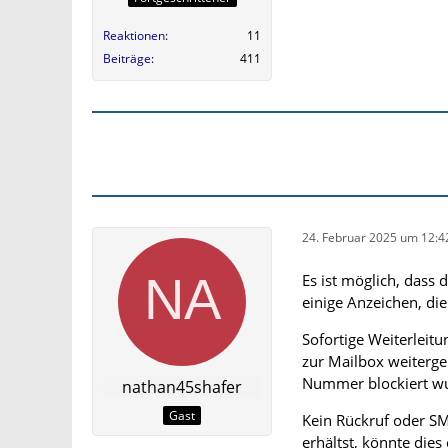
Reaktionen
11
Beiträge
411
24. Februar 2025 um 12:4
Es ist möglich, das
einige Anzeichen, di
Sofortige Weiterleit
zur Mailbox weitergel
Nummer blockiert w
nathan45shafer
Gast
Kein Rückruf oder S
erhältst, könnte dies