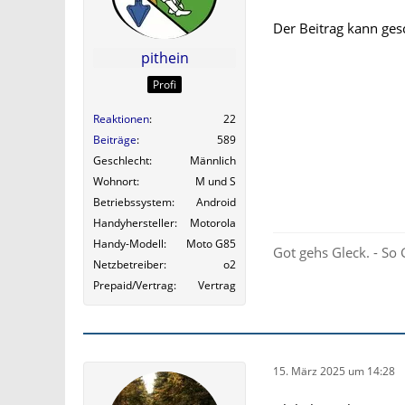
Der Beitrag kann ge
pithein
Profi
Reaktionen
22
Beiträge
589
Geschlecht
Männlich
Wohnort
M und S
Betriebssystem
Android
Handyhersteller
Motorola
Handy-Modell
Moto G85
Got gehs Gleck. - So 
Netzbetreiber
o2
Prepaid/Vertrag
Vertrag
15. März 2025 um 14:28