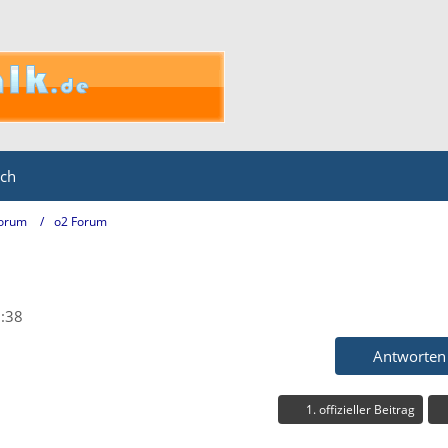
ich
Forum
o2 Forum
:38
Antworten
1. offizieller Beitrag