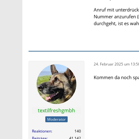
Anruf mit unterdrück
Nummer anzurufen (i
durchgeht, ist es wa
24. Februar 2025 um 13:5
Kommen da noch spam
textilfreshgmbh
Moderator
Reaktionen
140
Beiträge
41.142