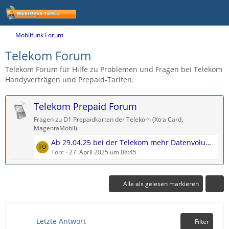
Mobilfunk Forum
Telekom Forum
Telekom Forum für Hilfe zu Problemen und Fragen bei Telekom
Handyverträgen und Prepaid-Tarifen.
Telekom Prepaid Forum
Fragen zu D1 Prepaidkarten der Telekom (Xtra Card,
MagentaMobil)
L
Ab 29.04.25 bei der Telekom mehr Datenvolumen im Prepaid
e
Torc
27. April 2025 um 08:45
t
z
t
Alle als gelesen markieren
e
B
e
Letzte Antwort
Filter
i