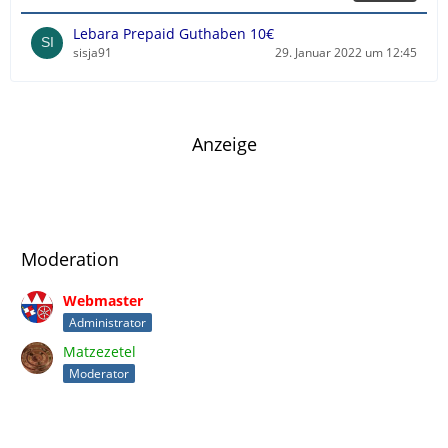
t
r
Lebara Prepaid Guthaben 10€
ä
sisja91
29. Januar 2022 um 12:45
g
e
Anzeige
Moderation
Webmaster
Administrator
Matzezetel
Moderator