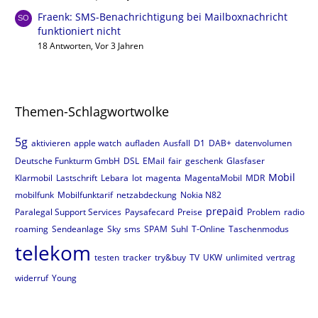
Fraenk: SMS-Benachrichtigung bei Mailboxnachricht
funktioniert nicht
18 Antworten, Vor 3 Jahren
Themen-Schlagwortwolke
5g
aktivieren
apple watch
aufladen
Ausfall
D1
DAB+
datenvolumen
Deutsche Funkturm GmbH
DSL
EMail
fair
geschenk
Glasfaser
Mobil
Klarmobil
Lastschrift
Lebara
lot
magenta
MagentaMobil
MDR
mobilfunk
Mobilfunktarif
netzabdeckung
Nokia N82
prepaid
Paralegal Support Services
Paysafecard
Preise
Problem
radio
roaming
Sendeanlage
Sky
sms
SPAM
Suhl
T-Online
Taschenmodus
telekom
testen
tracker
try&buy
TV
UKW
unlimited
vertrag
widerruf
Young