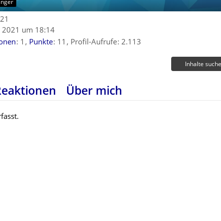
änger
021
 2021 um 18:14
ionen
1
Punkte
11
Profil-Aufrufe
2.113
Inhalte such
Reaktionen
Über mich
fasst.