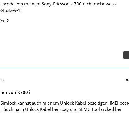
eitscode von meinem Sony-Ericsson k 700 nicht mehr weiss.
584532-9-11
fen ?
#
:13
nen von K700 i
 Simlock kannst auch mit nem Unlock Kabel beseitigen, IMEI post
 ... Such nach Unlock Kabel bei Ebay und SEMC Tool crcked bei