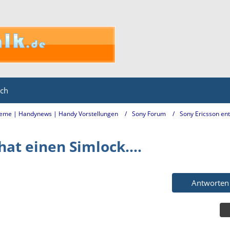
ich
eme | Handynews | Handy Vorstellungen
Sony Forum
Sony Ericsson en
at einen Simlock....
Antworten