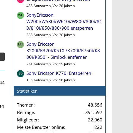
488 Antworten, Vor 20 Jahren
SonyEricsson
W200i/W580i/W610i/W800/800i/81
0/810i/850/880/900 entsperren
388 Antworten, Vor 20 Jahren
Sony Ericcson
K200i/K320i/K510i/K700i/K750i/K8
00i/K850i - Simlock entfernen
261 Antworten, Vor 19 Jahren
Sony Ericsson K770i Entsperren
135 Antworten, Vor 16 Jahren
44
Statistiken
Themen
48.656
en
Beiträge
391.597
Mitglieder
22.060
Meiste Benutzer online
222