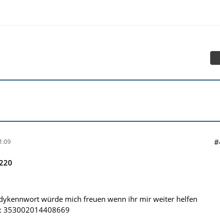
#
1:09
220
idykennwort würde mich freuen wenn ihr mir weiter helfen
EI: 353002014408669