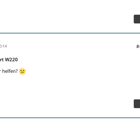
#
0:14
rt W220
r helfen?