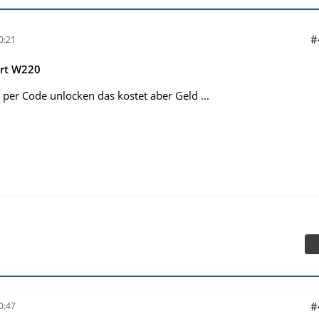
#
0:21
rt W220
 per Code unlocken das kostet aber Geld ...
#
0:47