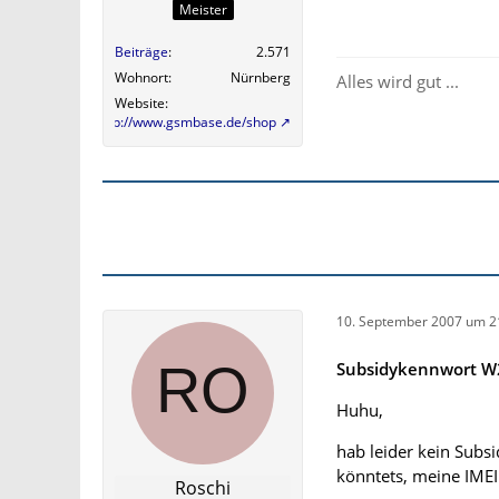
Meister
Beiträge
2.571
Wohnort
Nürnberg
Alles wird gut ...
Website
http://www.gsmbase.de/shop
10. September 2007 um 2
Subsidykennwort W
Huhu,
hab leider kein Subs
könntets, meine IM
Roschi