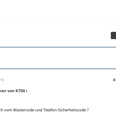
#
:13
nen von K700 i
ch vom Mastercode und Tetefon-Sicherheitscode ?