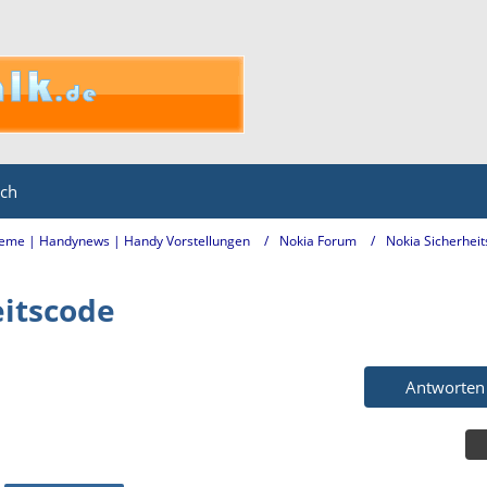
ich
eme | Handynews | Handy Vorstellungen
Nokia Forum
Nokia Sicherhei
eitscode
Antworten