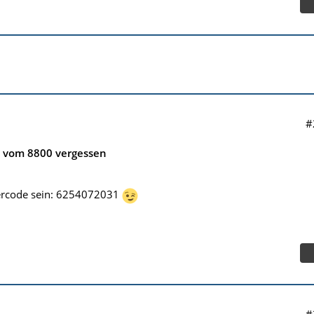
#
e vom 8800 vergessen
tercode sein: 6254072031
#