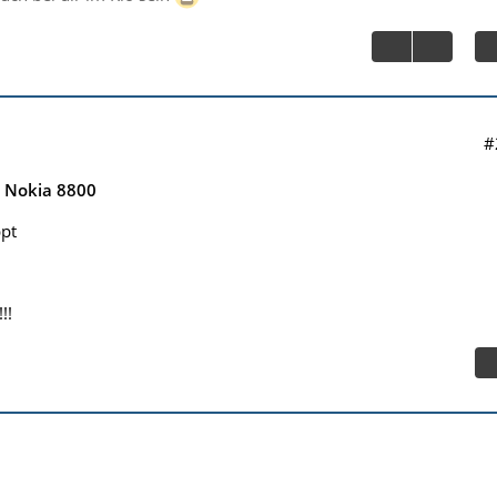
#
e Nokia 8800
ppt
!!