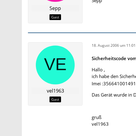
Sepp
Sepp
Gast
18. August 2006 um 11:01
Sicherheitscode vo
Hallo ,
ich habe den Sicher
Imei :35664100149
vel1963
Das Gerät wurde in Du
Gast
gruß
vel1963