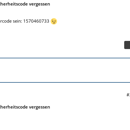
cherheitscode vergessen
tercode sein: 1570460733
#
cherheitscode vergessen