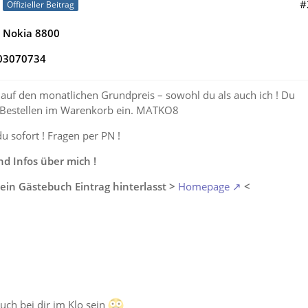
#
Offizieller Beitrag
e Nokia 8800
03070734
auf den monatlichen Grundpreis – sowohl du als auch ich ! Du
 Bestellen im Warenkorb ein. MATKO8
du sofort ! Fragen per PN !
 Infos über mich !
ein Gästebuch Eintrag hinterlasst >
Homepage
<
auch bei dir im Klo sein