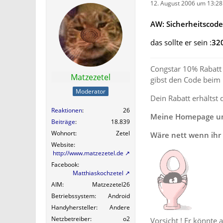
12. August 2006 um 13:28
AW: Sicherheitscod
das sollte er sein :
32
Congstar 10% Rabatt 
Matzezetel
gibst den Code beim
Moderator
Dein Rabatt erhältst 
Reaktionen
26
Meine Homepage und
Beiträge
18.839
Wohnort
Zetel
Wäre nett wenn ihr 
Website
http://www.matzezetel.de
Facebook
Matthiaskochzetel
AIM
Matzezetel26
Betriebssystem
Android
Handyhersteller
Andere
Netzbetreiber
o2
Vorsicht ! Er könnte 