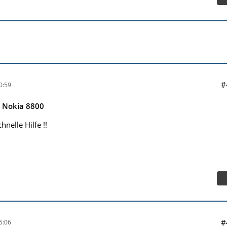
#
0:59
e Nokia 8800
hnelle Hilfe !!
#
5:06