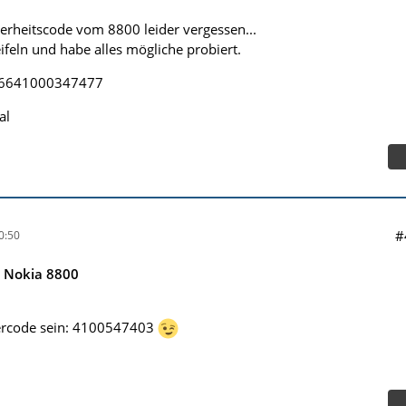
erheitscode vom 8800 leider vergessen...
feln und habe alles mögliche probiert.
 356641000347477
al
#
0:50
e Nokia 8800
tercode sein: 4100547403