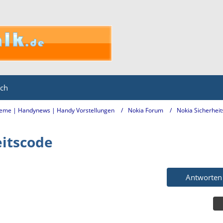
ich
eme | Handynews | Handy Vorstellungen
Nokia Forum
Nokia Sicherhei
eitscode
Antworten