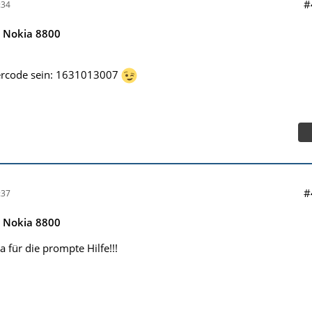
#
:34
e Nokia 8800
tercode sein: 1631013007
#
:37
e Nokia 8800
 für die prompte Hilfe!!!