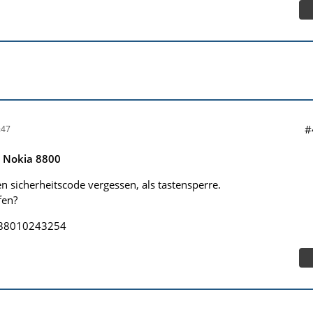
#
:47
e Nokia 8800
n sicherheitscode vergessen, als tastensperre.
fen?
1888010243254