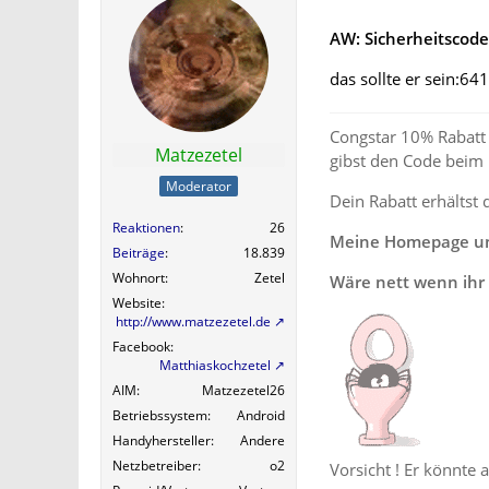
AW: Sicherheitscod
das sollte er sein:6
Congstar 10% Rabatt 
Matzezetel
gibst den Code beim
Moderator
Dein Rabatt erhältst 
Reaktionen
26
Meine Homepage und
Beiträge
18.839
Wohnort
Zetel
Wäre nett wenn ihr 
Website
http://www.matzezetel.de
Facebook
Matthiaskochzetel
AIM
Matzezetel26
Betriebssystem
Android
Handyhersteller
Andere
Netzbetreiber
o2
Vorsicht ! Er könnte 