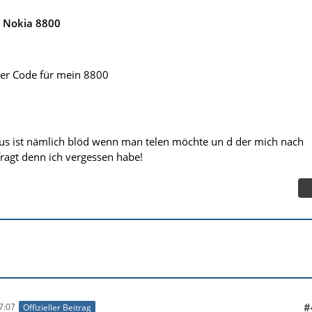
e Nokia 8800
er Code für mein 8800
us ist nämlich blöd wenn man telen möchte un d der mich nach
fragt denn ich vergessen habe!
#
7:07
Offizieller Beitrag