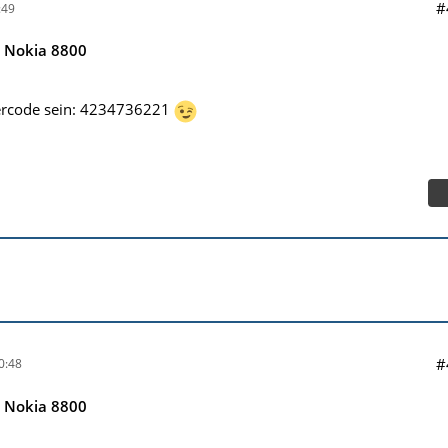
#
:49
e Nokia 8800
tercode sein: 4234736221
#
0:48
e Nokia 8800