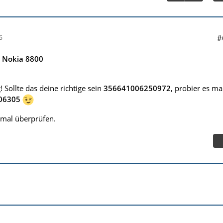
#
6
e Nokia 8800
! Sollte das deine richtige sein
356641006250972
, probier es ma
06305
chmal überprüfen.