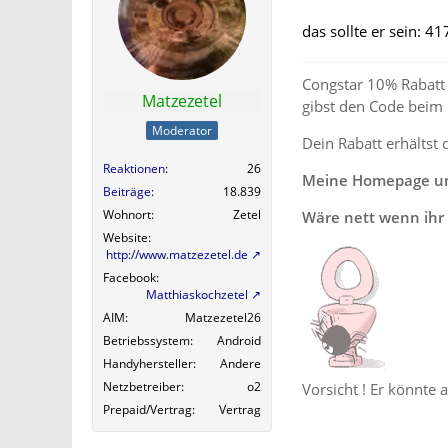
das sollte er sein: 
Congstar 10% Rabatt 
Matzezetel
gibst den Code beim
Moderator
Dein Rabatt erhältst 
Reaktionen
26
Meine Homepage und
Beiträge
18.839
Wohnort
Zetel
Wäre nett wenn ihr 
Website
http://www.matzezetel.de
Facebook
Matthiaskochzetel
AIM
Matzezetel26
Betriebssystem
Android
Handyhersteller
Andere
Netzbetreiber
o2
Vorsicht ! Er könnte 
Prepaid/Vertrag
Vertrag