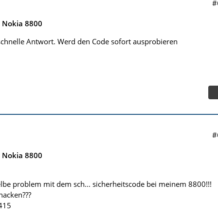
#
e Nokia 8800
schnelle Antwort. Werd den Code sofort ausprobieren
#
e Nokia 8800
lbe problem mit dem sch... sicherheitscode bei meinem 8800!!!
nacken???
415