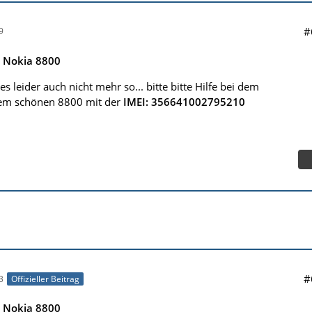
#
9
e Nokia 8800
s leider auch nicht mehr so... bitte bitte Hilfe bei dem
dem schönen 8800 mit der
IMEI: 356641002795210
#
3
Offizieller Beitrag
e Nokia 8800