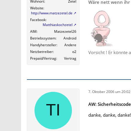
Wohnort
Zetel
Wäre nett wenn ihr 
Website
http://www.matzezetel.de
Facebook
Matthiaskochzetel
AIM
Matzezetel26
Betriebssystem
Android
Handyhersteller
Andere
Netzbetreiber
o2
Vorsicht ! Er könnte 
Prepaid/Vertrag
Vertrag
7. Oktober 2006 um 20:02
AW: Sicherheitscod
danke, danke, danke!!