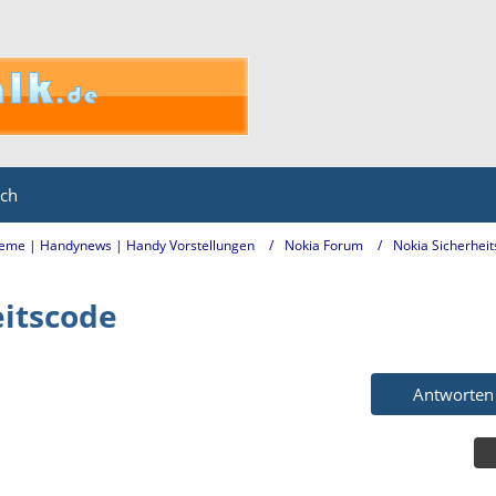
ich
eme | Handynews | Handy Vorstellungen
Nokia Forum
Nokia Sicherhei
eitscode
Antworten