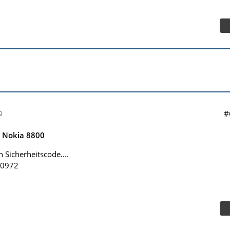
#
9
e Nokia 8800
 Sicherheitscode....
50972