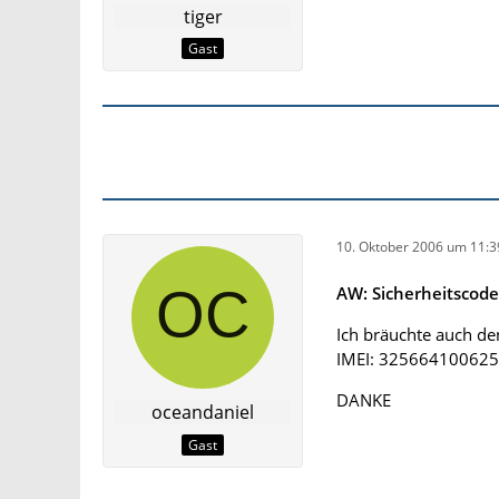
tiger
Gast
10. Oktober 2006 um 11:3
AW: Sicherheitscod
Ich bräuchte auch den
IMEI: 32566410062
DANKE
oceandaniel
Gast