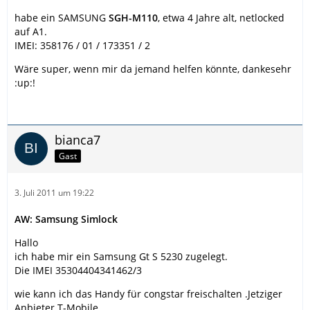
habe ein SAMSUNG
SGH-M110
, etwa 4 Jahre alt, netlocked
auf A1.
IMEI: 358176 / 01 / 173351 / 2
Wäre super, wenn mir da jemand helfen könnte, dankesehr
:up:!
bianca7
Gast
3. Juli 2011 um 19:22
AW: Samsung Simlock
Hallo
ich habe mir ein Samsung Gt S 5230 zugelegt.
Die IMEI 35304404341462/3
wie kann ich das Handy für congstar freischalten .Jetziger
Anbieter T-Mobile