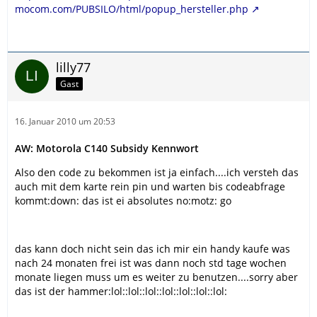
mocom.com/PUBSILO/html/popup_hersteller.php
lilly77
Gast
16. Januar 2010 um 20:53
AW: Motorola C140 Subsidy Kennwort
Also den code zu bekommen ist ja einfach....ich versteh das
auch mit dem karte rein pin und warten bis codeabfrage
kommt:down: das ist ei absolutes no:motz: go
das kann doch nicht sein das ich mir ein handy kaufe was
nach 24 monaten frei ist was dann noch std tage wochen
monate liegen muss um es weiter zu benutzen....sorry aber
das ist der hammer:lol::lol::lol::lol::lol::lol::lol: