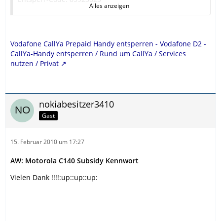
Alles anzeigen
Wichtig: Sie können den Code nur eingeben, wenn Sie
eine fremde Karte in Ihr Handy einlegen.
Vodafone CallYa Prepaid Handy entsperren - Vodafone D2 -
Die Anleitung zum Entsperren Ihres Handytyps können
CallYa-Handy entsperren / Rund um CallYa / Services
Sie hier als PDF-Dokument auf Ihren Rechner laden:
nutzen / Privat
CallYa-Handys
VPA IV
nokiabesitzer3410
Gast
15. Februar 2010 um 17:27
AW: Motorola C140 Subsidy Kennwort
Vielen Dank !!!!:up::up::up: