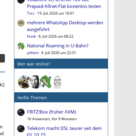
Prepaid-Allnet-Flat kostenlos testen
Torc
19. Juli 2026 um 18:01
mehrere WhatsApp Desktop werden
ausgeführt
Honk
8. Juli 2026 um 08:22
National Roaming in U-Bahn?
pithein
4. Juli 2026 um 22:31
Wer war online?
#2
Heiße Themen
FRITZ!Box (früher AVM)
16 Antworten, Vor 9 Monaten
em
Telekom macht DSL teurer seit dem
nd
01.10.25