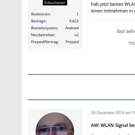
Erleuchteter
hab jetzt bestes WLAN
einen mitnehmen in d
Reaktionen
1
Beiträge
9.623
Betriebssystem
Android
Gut sehe
Netzbetreiber
o2
Prepaid/Vertrag
Prepaid
ht
29. Dezember 2014 um 11
AW: WLAN Signal be