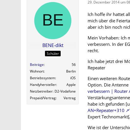
29. Dezember 2014 um 08
Ich hoffe ihr hattet 
mich über die Feiert
aber ich bin noch ni
Mein Vorhaben: Ich 
verbessern. In der EG
BENE-dikt
recht.
Schüler
Ich habe jetzt drei M
Beiträge
56
Repeater
Wohnort
Berlin
Einen weiteren Route
Betriebssystem
iOS
Option. Die Antenne 
Handyhersteller
Apple
verbessern | Router
Netzbetreiber
D2-Vodafone
Verstärkungsantenne 
Prepaid/Vertrag
Vertrag
habe ich gefunden [u
AN+Repeater+310
Expert Technomarkt[/
Wie ist der Untersc