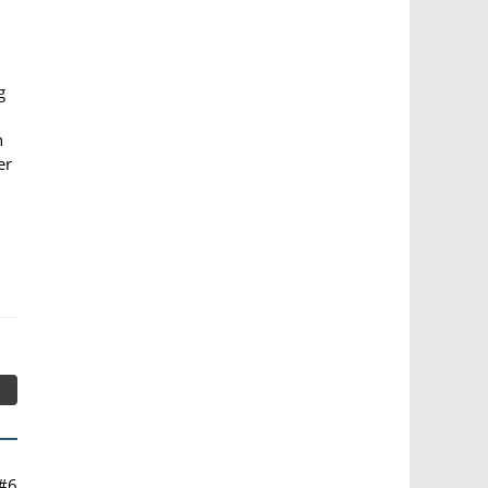
g
n
er
#6