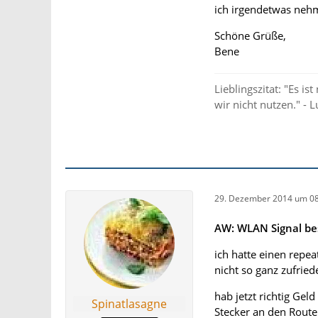
ich irgendetwas nehm
Schöne Grüße,
Bene
Lieblingszitat: "Es is
wir nicht nutzen." -
29. Dezember 2014 um 08
AW: WLAN Signal be
ich hatte einen repea
nicht so ganz zufried
hab jetzt richtig Ge
Spinatlasagne
Stecker an den Rout