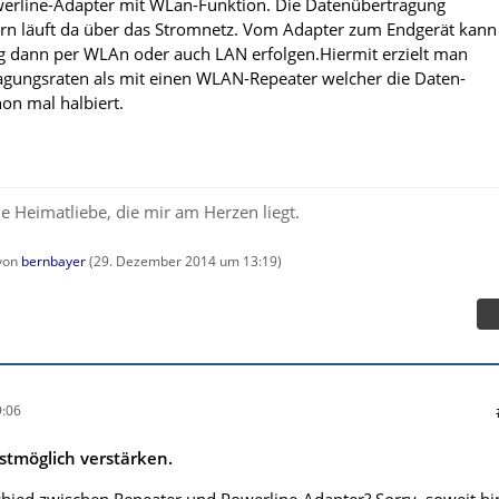
werline-Adapter mit WLan-Funktion. Die Datenübertragung
rn läuft da über das Stromnetz. Vom Adapter zum Endgerät kann
g dann per WLAn oder auch LAN erfolgen.Hiermit erzielt man
agungsraten als mit einen WLAN-Repeater welcher die Daten-
on mal halbiert.
e Heimatliebe, die mir am Herzen liegt.
 von
bernbayer
(
29. Dezember 2014 um 13:19
)
:06
stmöglich verstärken.
chied zwischen Repeater und Powerline-Adapter? Sorry, soweit bi