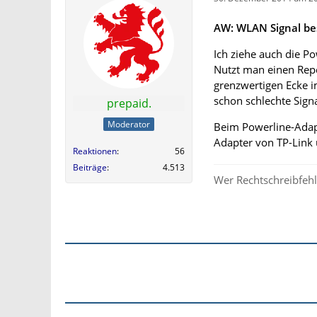
AW: WLAN Signal be
Ich ziehe auch die Po
Nutzt man einen Repe
grenzwertigen Ecke i
schon schlechte Signa
prepaid.
Moderator
Beim Powerline-Adapt
Adapter von TP-Link 
Reaktionen
56
Beiträge
4.513
Wer Rechtschreibfehle