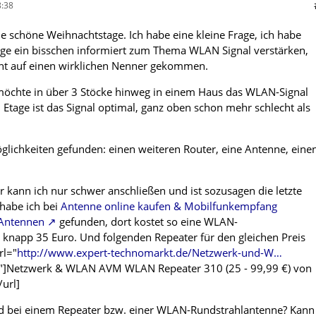
:38
alle schöne Weihnachtstage. Ich habe eine kleine Frage, ich habe
age ein bisschen informiert zum Thema WLAN Signal verstärken,
cht auf einen wirklichen Nenner gekommen.
möchte in über 3 Stöcke hinweg in einem Haus das WLAN-Signal
 Etage ist das Signal optimal, ganz oben schon mehr schlecht als
öglichkeiten gefunden: einen weiteren Router, eine Antenne, eine
r kann ich nur schwer anschließen und ist sozusagen die letzte
habe ich bei
Antenne online kaufen & Mobilfunkempfang
 Antennen
gefunden, dort kostet so eine WLAN-
knapp 35 Euro. Und folgenden Repeater für den gleichen Preis
rl="
http://www.expert-technomarkt.de/Netzwerk-und-W…
"]Netzwerk & WLAN AVM WLAN Repeater 310 (25 - 99,99 €) von
url]
hid bei einem Repeater bzw. einer WLAN-Rundstrahlantenne? Kann