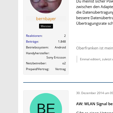
Du meinst sicher Po
zwischen den Adapte
die Datenübertragun
bessere Datenübertr
bernbayer
Übertragungsrate sch
Meister
Reaktionen
2
Beiträge
1.848
Betriebssystem
Android
Oberfranken ist mein
Handyhersteller
Sony Ericsson
Einmal editiert, zuletzt
Netzbetreiber
o2
Prepaid/Vertrag
Vertrag
30. Dezember 2014 um 09
AW: WLAN Signal be
Gibt es einen Unters