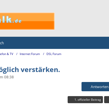
ich
lefon & TV
Internet Forum
DSL Forum
glich verstärken.
um 08:38
Antworten
1. offizieller Beitrag