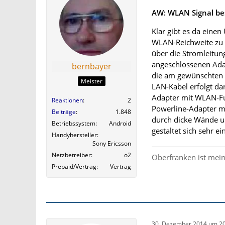
AW: WLAN Signal be
Klar gibt es da eine
WLAN-Reichweite zu 
über die Stromleitu
angeschlossenen Ada
bernbayer
die am gewünschten P
Meister
LAN-Kabel erfolgt d
Adapter mit WLAN-Fu
Reaktionen
2
Powerline-Adapter mi
Beiträge
1.848
durch dicke Wände u
Betriebssystem
Android
gestaltet sich sehr ei
Handyhersteller
Sony Ericsson
Netzbetreiber
o2
Oberfranken ist mein
Prepaid/Vertrag
Vertrag
30. Dezember 2014 um 20