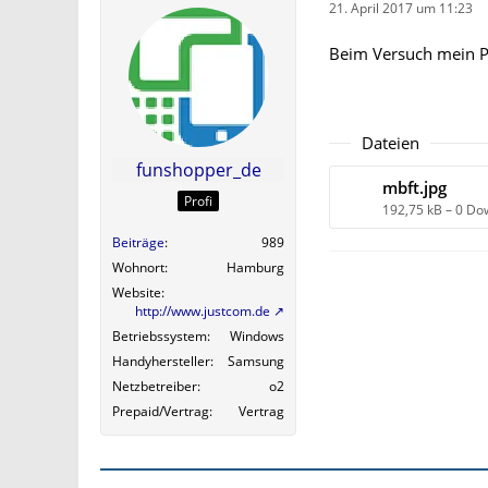
21. April 2017 um 11:23
Beim Versuch mein Pro
Dateien
funshopper_de
mbft.jpg
Profi
192,75 kB – 0 Do
Beiträge
989
Wohnort
Hamburg
Website
http://www.justcom.de
Betriebssystem
Windows
Handyhersteller
Samsung
Netzbetreiber
o2
Prepaid/Vertrag
Vertrag