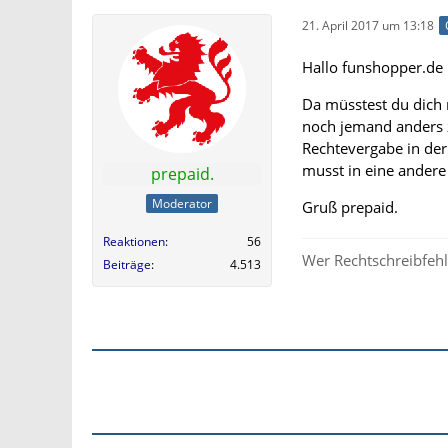
21. April 2017 um 13:18
Hallo funshopper.de
Da müsstest du dich
noch jemand anders zu
Rechtevergabe in de
musst in eine ander
prepaid.
Moderator
Gruß prepaid.
Reaktionen
56
Wer Rechtschreibfehle
Beiträge
4.513