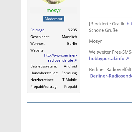
mosyr
Moderator
[Blockierte Grafik:
ht
Schöne Grüße
Beiträge
6.205
Geschlecht
Männlich
Mosyr
Wohnort
Berlin
Website
Weltweiter Free-SMS
http://www.berliner-
hobbyportal.info
radiosender.de
Betriebssystem
Android
Berliner Radiovielfalt
Handyhersteller
Samsung
Berliner-Radiosend
Netzbetreiber
T-Mobile
Prepaid/Vertrag
Prepaid