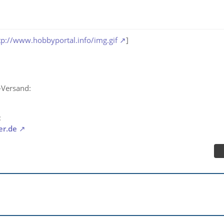
tp://www.hobbyportal.info/img.gif
]
-Versand:
:
er.de