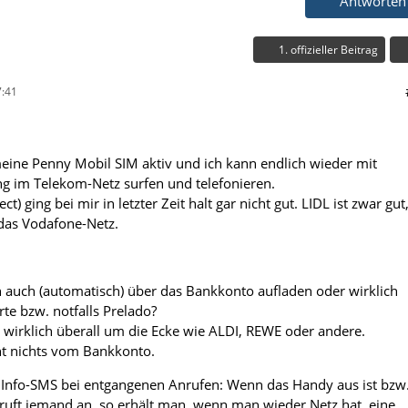
Antworten
1. offizieller Beitrag
:41
 meine Penny Mobil SIM aktiv und ich kann endlich wieder mit
g im Telekom-Netz surfen und telefonieren.
) ging bei mir in letzter Zeit halt gar nicht gut. LIDL ist zwar gut
 das Vodafone-Netz.
 auch (automatisch) über das Bankkonto aufladen oder wirklich
te bzw. notfalls Prelado?
t wirklich überall um die Ecke wie ALDI, REWE oder andere.
t nichts vom Bankkonto.
e Info-SMS bei entgangenen Anrufen: Wenn das Handy aus ist bzw
 ruft jemand an, so erhält man, wenn man wieder Netz hat, eine