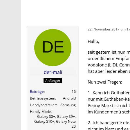
22. November 2017 um 17
Hallo,
seit gestern ist nun
ordentlichem Empfan
Vodafone (LIDL Connect
hat aber leider eben
der-mali
Anfänger
Nun zwei Fragen:
Beiträge
16
1. Kann ich Guthaben
Betriebssystem
Android
nur mit Guthaben-Kar
Penny Markt ist nich
Handyhersteller
Samsung
Im Kundenmenü steh
Handy-Modell
Galaxy S8+, Galaxy S9+,
Galaxy S10+, Galaxy Note
2. Ich habe gerne di
20
nicht im Netz und es