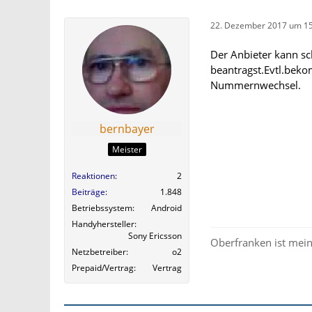
22. Dezember 2017 um 15
Der Anbieter kann s
beantragst.Evtl.beko
Nummernwechsel.
bernbayer
Meister
Reaktionen
2
Beiträge
1.848
Betriebssystem
Android
Handyhersteller
Sony Ericsson
Oberfranken ist mein
Netzbetreiber
o2
Prepaid/Vertrag
Vertrag