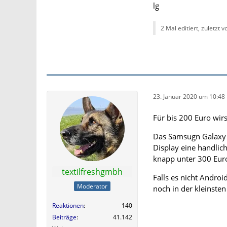
lg
2 Mal editiert, zuletzt 
23. Januar 2020 um 10:48
Für bis 200 Euro wir
Das Samsugn Galaxy A
Display eine handli
knapp unter 300 Euro
textilfreshgmbh
Falls es nicht Androi
Moderator
noch in der kleinsten
Reaktionen
140
Beiträge
41.142