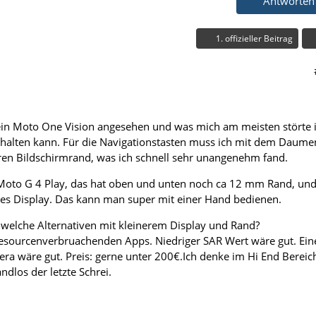
Antworten
1. offizieller Beitrag
 ein Moto One Vision angesehen und was mich am meisten störte i
 halten kann. Für die Navigationstasten muss ich mit dem Daume
ren Bildschirmrand, was ich schnell sehr unangenehm fand.
 Moto G 4 Play, das hat oben und unten noch ca 12 mm Rand, un
res Display. Das kann man super mit einer Hand bedienen.
ndwelche Alternativen mit kleinerem Display und Rand?
resourcenverbruachenden Apps. Niedriger SAR Wert wäre gut. Ein
ra wäre gut. Preis: gerne unter 200€.Ich denke im Hi End Bereic
ndlos der letzte Schrei.