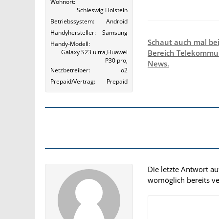
Wohnort
Schleswig Holstein
Betriebssystem
Android
Handyhersteller
Samsung
Schaut auch mal be
Handy-Modell
Galaxy S23 ultra,Huawei
Bereich Telekommun
P30 pro,
News.
Netzbetreiber
o2
Prepaid/Vertrag
Prepaid
Die letzte Antwort a
womöglich bereits ver