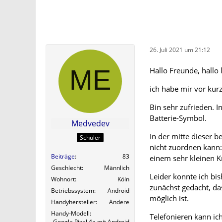
26. Juli 2021 um 21:12
Hallo Freunde, hallo 
ich habe mir vor kur
Bin sehr zufrieden. I
Batterie-Symbol.
Medvedev
In der mitte dieser 
Schüler
nicht zuordnen kann: 
Beiträge
83
einem sehr kleinen Kr
Geschlecht
Männlich
Leider konnte ich bi
Wohnort
Köln
zunächst gedacht, da
Betriebssystem
Android
möglich ist.
Handyhersteller
Andere
Handy-Modell
Telefonieren kann ic
Google Pixel 4a mit Android