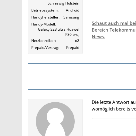
Schleswig Holstein
Betriebssystem
Android
Handyhersteller
Samsung
Schaut auch mal be
Handy-Modell
Galaxy S23 ultra,Huawei
Bereich Telekommun
P30 pro,
News.
Netzbetreiber
o2
Prepaid/Vertrag
Prepaid
Die letzte Antwort a
womöglich bereits ver