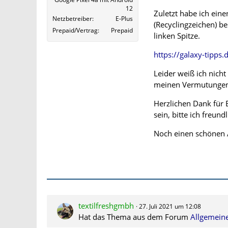
12
Zuletzt habe ich ein
Netzbetreiber
E-Plus
(Recyclingzeichen) be
Prepaid/Vertrag
Prepaid
linken Spitze.
https://galaxy-tipps.
Leider weiß ich nicht
meinen Vermutungen a
Herzlichen Dank für 
sein, bitte ich freun
Noch einen schönen
textilfreshgmbh
27. Juli 2021 um 12:08
Hat das Thema aus dem Forum
Allgemein