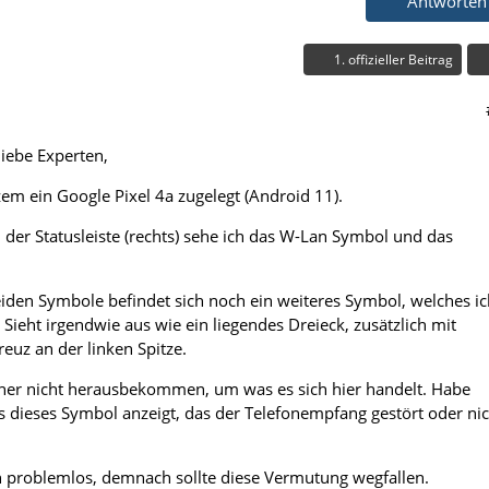
Antworten
1. offizieller Beitrag
liebe Experten,
zem ein Google Pixel 4a zugelegt (Android 11).
n der Statusleiste (rechts) sehe ich das W-Lan Symbol und das
beiden Symbole befindet sich noch ein weiteres Symbol, welches i
Sieht irgendwie aus wie ein liegendes Dreieck, zusätzlich mit
euz an der linken Spitze.
sher nicht herausbekommen, um was es sich hier handelt. Habe
s dieses Symbol anzeigt, das der Telefonempfang gestört oder nic
h problemlos, demnach sollte diese Vermutung wegfallen.