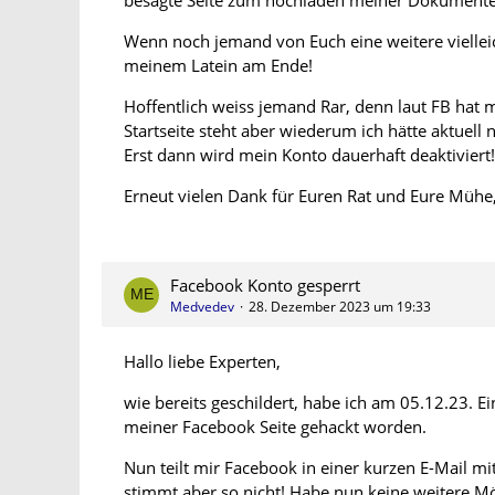
besagte Seite zum hochladen meiner Dokumente
Wenn noch jemand von Euch eine weitere vielleic
meinem Latein am Ende!
Hoffentlich weiss jemand Rar, denn laut FB hat 
Startseite steht aber wiederum ich hätte aktuell 
Erst dann wird mein Konto dauerhaft deaktiviert!
Erneut vielen Dank für Euren Rat und Eure Mühe
Facebook Konto gesperrt
Medvedev
28. Dezember 2023 um 19:33
Hallo liebe Experten,
wie bereits geschildert, habe ich am 05.12.23. E
meiner Facebook Seite gehackt worden.
Nun teilt mir Facebook in einer kurzen E-Mail m
stimmt aber so nicht! Habe nun keine weitere Mög