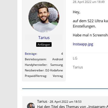
28. April 2022 um 18:49
Hey,
auf dem S22 Ultra ka
Einstellungen.
Habe mal n Screensho
Tarius
Instaapp.jpg
Anfänger
Beiträge
4
LG
Betriebssystem
Android
Handyhersteller
Samsung
Tarius
Netzbetreiber
D2-Vodafone
Prepaid/Vertrag
Vertrag
Tarius
28. April 2022 um 18:53
Hat den Titel des Themas von „Instagram-A