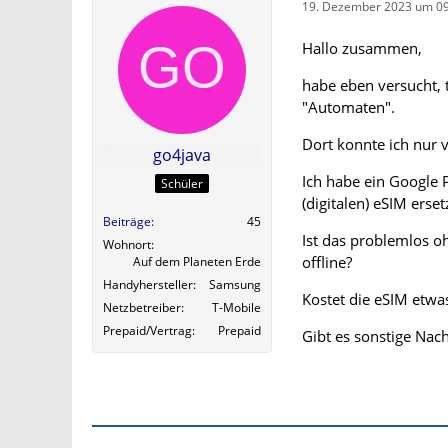
19. Dezember 2023 um 09
Hallo zusammen,
habe eben versucht, 
"Automaten".
Dort konnte ich nur 
go4java
Ich habe ein Google 
Schüler
(digitalen) eSIM erset
Beiträge
45
Ist das problemlos o
Wohnort
offline?
Auf dem Planeten Erde
Handyhersteller
Samsung
Kostet die eSIM etwa
Netzbetreiber
T-Mobile
Prepaid/Vertrag
Prepaid
Gibt es sonstige Nac