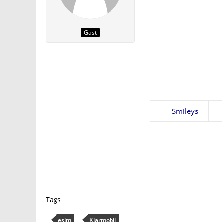
Gast
Smileys
Tags
esim
Klarmobil