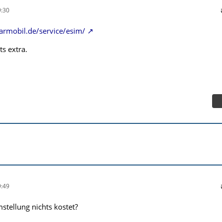
:30
armobil.de/service/esim/
s extra.
:49
stellung nichts kostet?