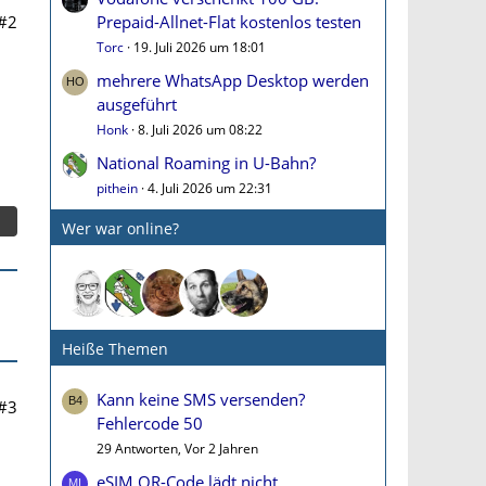
#2
Prepaid-Allnet-Flat kostenlos testen
Torc
19. Juli 2026 um 18:01
mehrere WhatsApp Desktop werden
ausgeführt
Honk
8. Juli 2026 um 08:22
National Roaming in U-Bahn?
pithein
4. Juli 2026 um 22:31
Wer war online?
Heiße Themen
Kann keine SMS versenden?
#3
Fehlercode 50
29 Antworten, Vor 2 Jahren
eSIM QR-Code lädt nicht