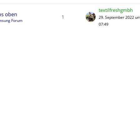
textilfreshgmbh
eos oben
1
29. September 2022 u
msung Forum
07:49