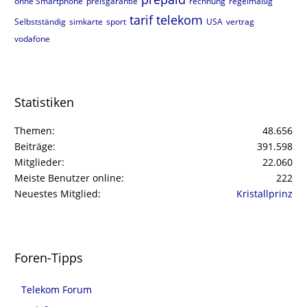
ohne Smartphone
preisgarantie
rechnung
regelmäßig
tarif
telekom
Selbstständig
simkarte
sport
USA
vertrag
vodafone
Statistiken
Themen
48.656
Beiträge
391.598
Mitglieder
22.060
Meiste Benutzer online
222
Neuestes Mitglied
Kristallprinz
Foren-Tipps
Telekom Forum