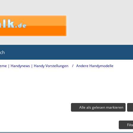
ich
eme | Handynews | Handy Vorstellungen
Andere Handymodelle
Alle als gelesen markieren
Filt