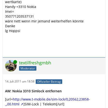
wertkarte)
Handy =3310 Nokia
Imei=
350771203537131
wäre nett wenn mir jemand weiterhelfen könnte
Danke
lg Hoppsi
Online
textilfreshgmbh
Moderator
14. Juli 2011 um 18:58
Offizieller Beitrag
AW: Nokia 3310 Simlock entfernen
[url=
http://www.t-mobile.de/sim-lock/0,20562,23858-
_,00.html
]SIM-Lock | Telekom[/url]