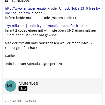
Es hat geklappt
http://www.entsperren.at/
oder
Unlock Nokia 3310 free by
imei online now
oder
liefern beide nur einen code (mit am ende +1)
Trycktill.com | Unlock your mobile phone for free!
liefert 2 codes einen mit +1 = wie oben UND einen mit ner
+4 am ende UND der hat gewirkt ...
also der trycktill hats rausgerissen weil er mehr infos (2
codes) geliefert hat !
Danke
(Info kam von Spinatlasagne per PN)
MutenLee
Gast
20. April 2011 um 15:44