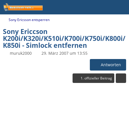
Sony Ericsson entsperren
Sony Ericcson
K200i/K320i/K510i/K700i/K750i/K800i/
K850i - Simlock entfernen
muruk2000
29. März 2007 um 13:55
Antworten
1. offizieller Beitrag