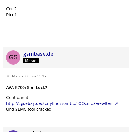
Gruß
Rico1
gsmbase.de
Meister
30. März 2007 um 11:45
AW: K700i Sim Lock?
Geht damit:
http://cgi.ebay.de/SonyEricsson-U…1QQcmdZViewItem
und SEMC tool cracked