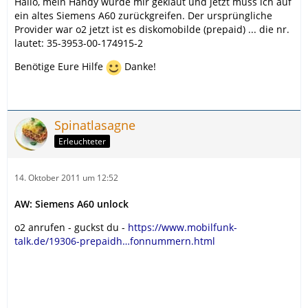
Hallo, mein Handy wurde mir geklaut und jetzt muss ich auf
ein altes Siemens A60 zurückgreifen. Der ursprüngliche
Provider war o2 jetzt ist es diskomobilde (prepaid) ... die nr.
lautet: 35-3953-00-174915-2
Benötige Eure Hilfe
Danke!
Spinatlasagne
Erleuchteter
14. Oktober 2011 um 12:52
AW: Siemens A60 unlock
o2 anrufen - guckst du -
https://www.mobilfunk-
talk.de/19306-prepaidh…fonnummern.html