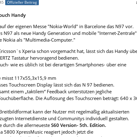
45
Offizieller Beitrag
Touch Handy
a auf der eigenen Messe "Nokia-World" in Barcelone das N97 vor.
s N97 als neue Handy Generation und mobile "Internet-Zentrale"
rie Nokia als "Multimedia-Computer."
Ericsson`s Xperia schon vorgemacht hat, lässt sich das Handy üb
ERTZ Tastatur hervoragend bedienen.
auch- wie es üblich ist bei derartigen Smartphones- über eine
 misst 117x55,3x15,9 mm
sses Touchscreen Display lässt sich das N 97 bedienen.
samt einem „taktilem“ Feedback unterstützen jegliche
uchüberfläche. Die Auflösung des Touchscreen beträgt: 640 x 
Breitbildformat kann der Nutzer mit regelmäßig aktualisierten
zugten Internetdienste und Communitys individuell gestalten.
e durch die allerneueste
S60 Version- 5th. Edition.
5800 XpressMusic reagiert jedoch jetzt die