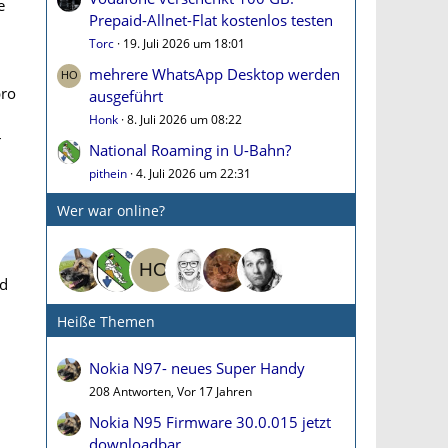
e
Prepaid-Allnet-Flat kostenlos testen
Torc
19. Juli 2026 um 18:01
mehrere WhatsApp Desktop werden
pro
ausgeführt
Honk
8. Juli 2026 um 08:22
–
National Roaming in U-Bahn?
pithein
4. Juli 2026 um 22:31
Wer war online?
nd
Heiße Themen
Nokia N97- neues Super Handy
208 Antworten, Vor 17 Jahren
Nokia N95 Firmware 30.0.015 jetzt
n
downloadbar