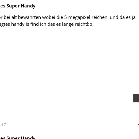
ues Super Handy
r bei alt bewährten wobei die 5 megapixel reichen! und da es ja
gtes handy is find ich das es lange reicht!:p
:17
ues Super Handy