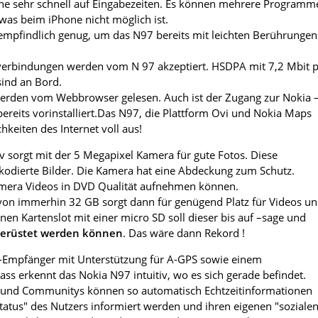
he sehr schnell auf Eingabezeiten. Es können mehrere Programm
– was beim iPhone nicht möglich ist.
 empfindlich genug, um das N97 bereits mit leichten Berührungen
nverbindungen werden vom N 97 akzeptiert. HSDPA mit 7,2 Mbit 
ind an Bord.
erden vom Webbrowser gelesen. Auch ist der Zugang zur Nokia 
bereits vorinstalliert.Das N97, die Plattform Ovi und Nokia Maps
hkeiten des Internet voll aus!
iv sorgt mit der 5 Megapixel Kamera für gute Fotos. Diese
okodierte Bilder. Die Kamera hat eine Abdeckung zum Schutz.
Kamera Videos in DVD Qualität aufnehmen können.
 von immerhin 32 GB sorgt dann für genügend Platz für Videos u
nen Kartenslot mit einer micro SD soll dieser bis auf –sage und
gerüstet werden können
. Das wäre dann Rekord !
S-Empfänger mit Unterstützung für A-GPS sowie einem
ss erkennt das Nokia N97 intuitiv, wo es sich gerade befindet.
e und Communitys können so automatisch Echtzeitinformationen
Status" des Nutzers informiert werden und ihren eigenen "soziale