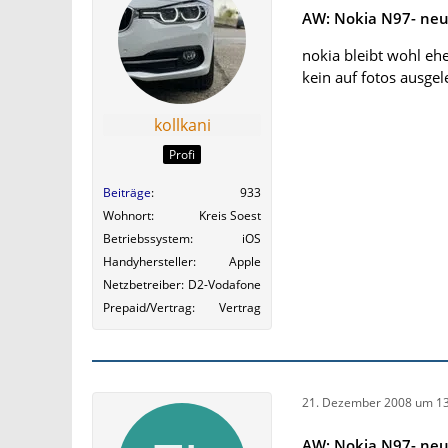
AW: Nokia N97- ne
nokia bleibt wohl ehe
kein auf fotos ausgele
kollkani
Profi
Beiträge
933
Wohnort
Kreis Soest
Betriebssystem
iOS
Handyhersteller
Apple
Netzbetreiber
D2-Vodafone
Prepaid/Vertrag
Vertrag
21. Dezember 2008 um 13
AW: Nokia N97- ne