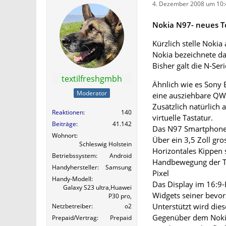
4. Dezember 2008 um 10:
Nokia N97- neues 
Kürzlich stelle Noki
Nokia bezeichnete da
Bisher galt die N-Se
textilfreshgmbh
Ähnlich wie es Sony 
Moderator
eine ausziehbare QW
Zusätzlich natürlich 
Reaktionen
140
virtuelle Tastatur.
Beiträge
41.142
Das N97 Smartphone
Wohnort
Über ein 3,5 Zoll gro
Schleswig Holstein
Horizontales Kippen 
Betriebssystem
Android
Handbewegung der To
Handyhersteller
Samsung
Pixel
Handy-Modell
Das Display im 16:9-
Galaxy S23 ultra,Huawei
Widgets seiner bevor
P30 pro,
Unterstützt wird dies
Netzbetreiber
o2
Gegenüber dem Nokia 
Prepaid/Vertrag
Prepaid