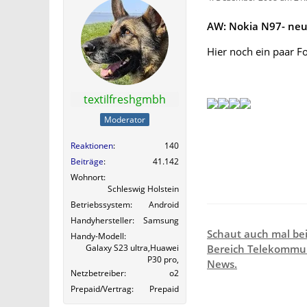
AW: Nokia N97- ne
Hier noch ein paar Fo
textilfreshgmbh
Moderator
Reaktionen
140
Beiträge
41.142
Wohnort
Schleswig Holstein
Betriebssystem
Android
Handyhersteller
Samsung
Schaut auch mal be
Handy-Modell
Galaxy S23 ultra,Huawei
Bereich Telekommun
P30 pro,
News.
Netzbetreiber
o2
Prepaid/Vertrag
Prepaid