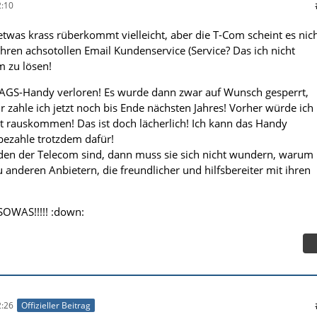
:10
etwas krass rüberkommt vielleicht, aber die T-Com scheint es nic
hren achsotollen Email Kundenservice (Service? Das ich nicht
m zu lösen!
AGS-Handy verloren! Es wurde dann zwar auf Wunsch gesperrt,
 zahle ich jetzt noch bis Ende nächsten Jahres! Vorher würde ich
t rauskommen! Das ist doch lächerlich! Ich kann das Handy
bezahle trotzdem dafür!
en der Telecom sind, dann muss sie sich nicht wundern, warum
 anderen Anbietern, die freundlicher und hilfsbereiter mit ihren
OWAS!!!!! :down:
:26
Offizieller Beitrag