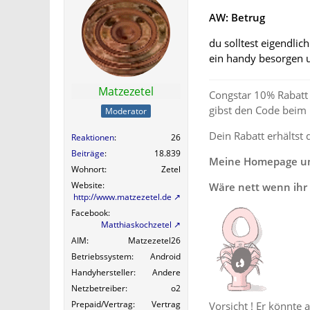
AW: Betrug
du solltest eigendli
ein handy besorgen 
Matzezetel
Congstar 10% Rabatt 
gibst den Code beim
Moderator
Dein Rabatt erhältst 
Reaktionen
26
Beiträge
18.839
Meine Homepage und
Wohnort
Zetel
Website
Wäre nett wenn ihr 
http://www.matzezetel.de
Facebook
Matthiaskochzetel
AIM
Matzezetel26
Betriebssystem
Android
Handyhersteller
Andere
Netzbetreiber
o2
Prepaid/Vertrag
Vertrag
Vorsicht ! Er könnte 