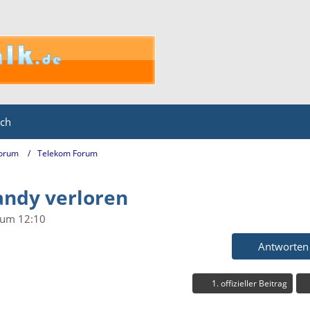
ich
Forum
Telekom Forum
andy verloren
 um 12:10
Antworten
1. offizieller Beitrag