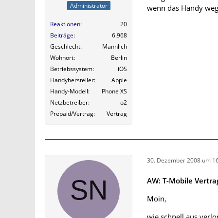
Administrator
wenn das Handy weg 
Reaktionen
20
Beiträge
6.968
Geschlecht
Männlich
Wohnort
Berlin
Betriebssystem
iOS
Handyhersteller
Apple
Handy-Modell
iPhone XS
Netzbetreiber
o2
Prepaid/Vertrag
Vertrag
30. Dezember 2008 um 16
AW: T-Mobile Vertr
Moin,
wie schnell aus verlo