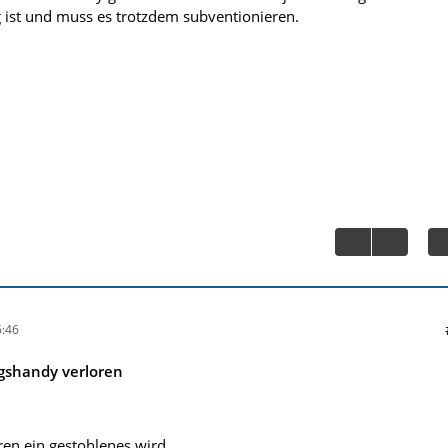
ist und muss es trotzdem subventionieren.
:46
agshandy verloren
ren ein gestohlenes wird...