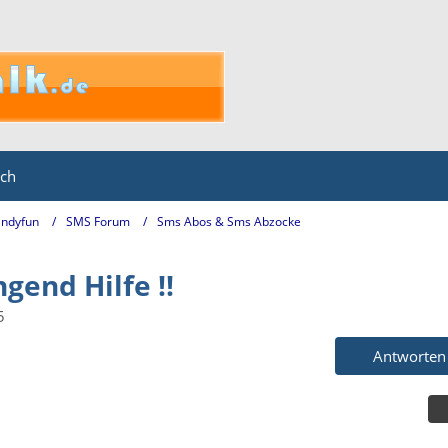
ich
ndyfun
SMS Forum
Sms Abos & Sms Abzocke
gend Hilfe !!
5
Antworten