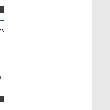
28
t
N