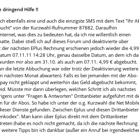
dringend Hilfe !!
ich ebenfalls eine und auch die einzigste SMS mit dem Text "Ihr 
bucht" von der Kurzwahl-Rufnummer 87882. Daraufhin
Internet, was dies zu bedeuten hat, da ich nie willentlich einen
atte. Dabei stieß ich auf dieses Forum und deaktivierte über
 der nächsten EPlus Rechnung erschienen jedoch wieder die 4,99
tum 07.11.11 14:28 Uhr, genau dasselbe Datum, an dem ich da
 wurden mir also am 31.10. als auch am 07.11. 4,99 € abgebucht.
nun die letzte Abbuchung war oder trotz der Deaktivierung weitere
en nächsten Monat abwarten). Falls es bei jemanden mit der Abo-
opay nicht geklappt und weiterhin das Geld abgebucht bekommt,
id. Müsste mir dann überlegen, welchen Schritt ich als nächstes
brigens unter "Fragen & Antworten" Drittanbieter aufgeführt mit d
 für dir Abos. So habe ich unter der o.g. Kurzwahl die Net Mobil
 dieser Dienste gefunden. Zwischen Eplus und diesen Drittanbiete
renkodex". Man kann über Eplus direkt mit dem Drittanbieter
t treten (habe es noch nicht gemacht, da ich die nächste Rechnung
 weitere Tipps bin ich dankbar (außer ein Anruf bei irgendwelche