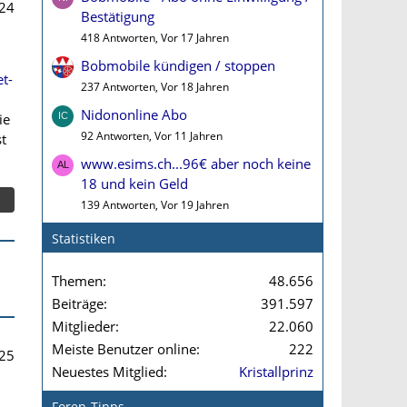
24
Bestätigung
418 Antworten, Vor 17 Jahren
Bobmobile kündigen / stoppen
t-
237 Antworten, Vor 18 Jahren
Nidononline Abo
ie
92 Antworten, Vor 11 Jahren
t
www.esims.ch...96€ aber noch keine
18 und kein Geld
139 Antworten, Vor 19 Jahren
Statistiken
Themen
48.656
Beiträge
391.597
Mitglieder
22.060
Meiste Benutzer online
222
25
Neuestes Mitglied
Kristallprinz
Foren-Tipps