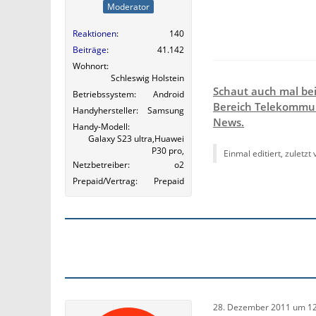
Moderator
Reaktionen
140
Beiträge
41.142
Wohnort
Schleswig Holstein
Schaut auch mal be
Betriebssystem
Android
Bereich Telekommun
Handyhersteller
Samsung
News.
Handy-Modell
Galaxy S23 ultra,Huawei
P30 pro,
Einmal editiert, zuletzt
Netzbetreiber
o2
Prepaid/Vertrag
Prepaid
28. Dezember 2011 um 12