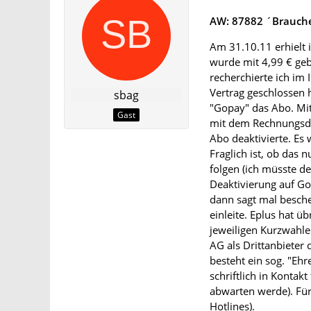
AW: 87882 ´Brauche 
Am 31.10.11 erhielt 
wurde mit 4,99 € ge
recherchierte ich im 
Vertrag geschlossen h
sbag
"Gopay" das Abo. Mit
Gast
mit dem Rechnungsda
Abo deaktivierte. Es
Fraglich ist, ob das 
folgen (ich müsste d
Deaktivierung auf G
dann sagt mal besche
einleite. Eplus hat ü
jeweiligen Kurzwahlen
AG als Drittanbieter
besteht ein sog. "Eh
schriftlich in Kontak
abwarten werde). Für
Hotlines).