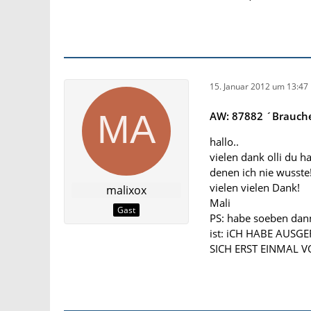
15. Januar 2012 um 13:47
AW: 87882 ´Brauche 
hallo..
vielen dank olli du h
denen ich nie wusste
vielen vielen Dank!
malixox
Mali
Gast
PS: habe soeben dan
ist: iCH HABE AUS
SICH ERST EINMAL VO