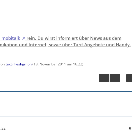
i
mobitalk
rein. Du wirst informiert über News aus dem
ikation und Internet, sowie über Tarif-Angebote und Handy-
 von
textilfreshgmbh
(
18. November 2011 um 16:22
)
#
:32