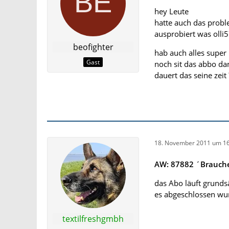
hey Leute
hatte auch das probl
ausprobiert was olli
beofighter
hab auch alles super
Gast
noch sit das abbo dan
dauert das seine zeit 
18. November 2011 um 16
AW: 87882 ´Brauche 
das Abo läuft grund
es abgeschlossen wu
textilfreshgmbh