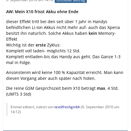
Offizieller Beitrag
AW: Mein X10 frisst Akku ohne Ende
dieser Effekt tritt bei den seit über 1 Jahr in Handys
befindlichen Li-Ion Akkus nicht mehr auf- auch das Xperia
besitzt ihn natürlich. Solche Akkus haben
kein
Memory-
Effekt
Wichtig ist der
erste
Zyklus:
Komplett voll laden- möglichts 12 Std.
Komplett entladen-bis das Handy aus geht. Das Ganze 1-3
mal in Folge.
Ansonstenm wird keine 100 % Kapazität erreicht. Man kann
diesen Vorgang aber auch später nach holen.
Die reine GSM Gesprchszeit beim X10 beträgt
max
. 4 Std.
(UMTS 3 Std)
Einmal editiert, zuletzt von
textilfreshgmbh
(
6. September 2010 um
14:12
)