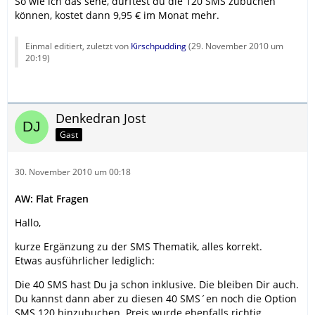
So wie ich das sehe, dürftest du die 120 SMS zubuchen
können, kostet dann 9,95 € im Monat mehr.
Einmal editiert, zuletzt von
Kirschpudding
(
29. November 2010 um
20:19
)
Denkedran Jost
Gast
30. November 2010 um 00:18
AW: Flat Fragen
Hallo,
kurze Ergänzung zu der SMS Thematik, alles korrekt.
Etwas ausführlicher lediglich:
Die 40 SMS hast Du ja schon inklusive. Die bleiben Dir auch.
Du kannst dann aber zu diesen 40 SMS´en noch die Option
SMS 120 hinzubuchen. Preis wurde ebenfalls richtig