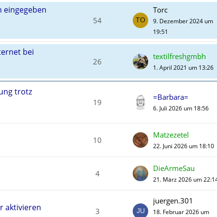
ch eingegeben
Torc
54
9. Dezember 2024 um
19:51
ernet bei
textilfreshgmbh
26
1. April 2021 um 13:26
rung trotz
=Barbara=
19
6. Juli 2026 um 18:56
Matzezetel
10
22. Juni 2026 um 18:10
DieArmeSau
4
21. März 2026 um 22:1
juergen.301
r aktivieren
3
18. Februar 2026 um