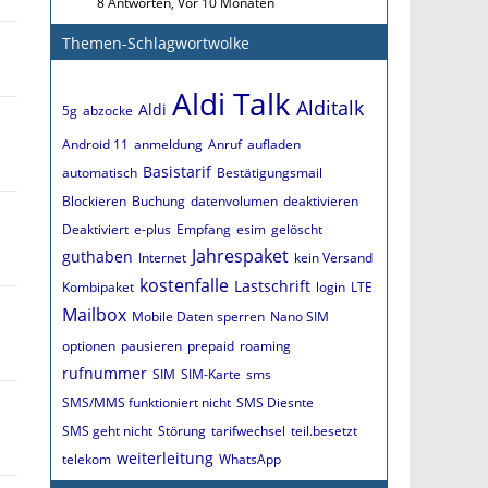
8 Antworten, Vor 10 Monaten
Themen-Schlagwortwolke
Aldi Talk
Alditalk
Aldi
5g
abzocke
Android 11
anmeldung
Anruf
aufladen
Basistarif
automatisch
Bestätigungsmail
Blockieren
Buchung
datenvolumen
deaktivieren
Deaktiviert
e-plus
Empfang
esim
gelöscht
Jahrespaket
guthaben
Internet
kein Versand
kostenfalle
Lastschrift
Kombipaket
login
LTE
Mailbox
Mobile Daten sperren
Nano SIM
optionen
pausieren
prepaid
roaming
rufnummer
SIM
SIM-Karte
sms
SMS/MMS funktioniert nicht
SMS Diesnte
SMS geht nicht
Störung
tarifwechsel
teil.besetzt
weiterleitung
telekom
WhatsApp