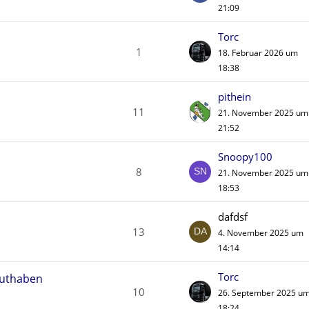
21:09
Torc
1
18. Februar 2026 um
18:38
pithein
11
21. November 2025 um
21:52
Snoopy100
8
21. November 2025 um
18:53
dafdsf
13
4. November 2025 um
14:14
Torc
 Guthaben
10
26. September 2025 u
18:24