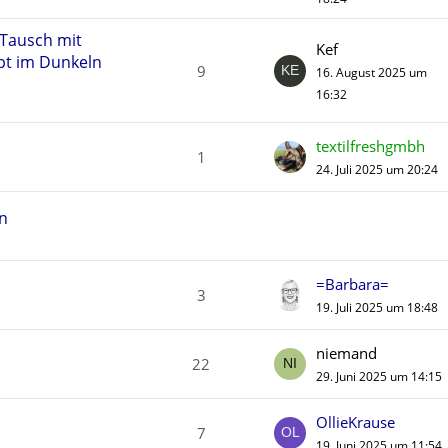
 Tausch mit
Kef
pt im Dunkeln
9
16. August 2025 um
16:32
textilfreshgmbh
1
24. Juli 2025 um 20:24
en
=Barbara=
3
19. Juli 2025 um 18:48
niemand
22
29. Juni 2025 um 14:15
OllieKrause
7
19. Juni 2025 um 11:54