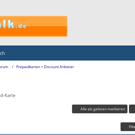
ich
Forum
Prepaidkarten + Discount Anbieter
id-Karte
Alle als gelesen markieren
Filt