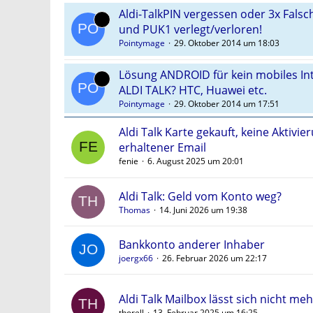
Aldi-TalkPIN vergessen oder 3x Fals
und PUK1 verlegt/verloren!
Pointymage
29. Oktober 2014 um 18:03
Lösung ANDROID für kein mobiles Int
ALDI TALK? HTC, Huawei etc.
Pointymage
29. Oktober 2014 um 17:51
Aldi Talk Karte gekauft, keine Aktivie
erhaltener Email
fenie
6. August 2025 um 20:01
Aldi Talk: Geld vom Konto weg?
Thomas
14. Juni 2026 um 19:38
Bankkonto anderer Inhaber
joergx66
26. Februar 2026 um 22:17
Aldi Talk Mailbox lässt sich nicht meh
thorell
13. Februar 2025 um 16:25