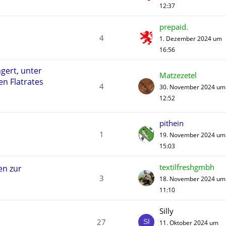
12:37
prepaid.
4
1. Dezember 2024 um
16:56
ngert, unter
Matzezetel
en Flatrates
4
30. November 2024 um
12:52
pithein
1
19. November 2024 um
15:03
textilfreshgmbh
en zur
3
18. November 2024 um
11:10
Silly
27
11. Oktober 2024 um