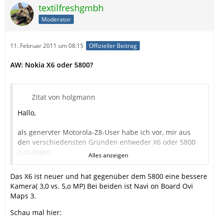
textilfreshgmbh
Moderator
11. Februar 2011 um 08:15
Offizieller Beitrag
AW: Nokia X6 oder 5800?
Zitat von holgmann
Hallo,
als genervter Motorola-Z8-User habe ich vor, mir aus
den verschiedensten Gründen entweder X6 oder 5800
zuzulegen.
Alles anzeigen
Einen kompetenten Nutzer kenne ich nicht persönlich
und meine Suche in unterschiedlichsten Foren brachte
Das X6 ist neuer und hat gegenüber dem 5800 eine bessere
auch keine umfassende Aufklärung.
Kamera( 3,0 vs. 5,o MP) Bei beiden ist Navi on Board Ovi
Meine Preferenzen sind: Lange Akkulaufzeit bei
Maps 3.
normaler Mischnutzung (ca. 1Woche), Navi
ausschließlich im Fußgängermodus, Bluetooth,
Schau mal hier: