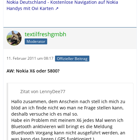
ordentliche Photo-und Videokamera.
Nokia Deutschland - Kostenlose Navigation auf Nokia
Eine Erklärung über das Navi-handling habe ich auch
Handys mit Ovi Karten
noch nicht gefunden, immer wird von einer nötigen
Daten-Flat gesprochen.
Ich will aber nicht irgendwelche Bazahl-Orgien
veranstalten, wenn ich mich nach einer ausgiebigen
textilfreshgmbh
Wanderung wieder meinem Auto nähern möchte.
Moderator
Kann mir vielleicht jemand einen Link nennen, über den
ich auch als älteres Semester eine ordentliche
Aufklärung erhalte oder oder auch selbst aus Erfahrung
11. Februar 2011 um 08:17
Offizieller Beitrag
einiges mitteilen?
AW: Nokia X6 oder 5800?
Erwartungsvoll grüßt
der Holger
Zitat von LennyDee77
Hallo zusammen, dem Anschein nach stell ich mich zu
blöd an ich finde nicht wo man ne Frage stellen kann,
deshalb versuche ich es mal so.
Habe ein Problem mit meinem X6 jedes Mal wenn ich
Bluetooth anktivieren will bringt es die Meldung
Bluethooth Vorgang kann nicht ausgeführt werden, an
was kann das liegen ( GPS funktioniert )