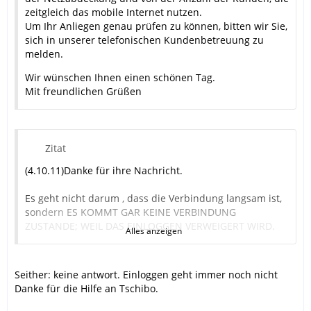
zeitgleich das mobile Internet nutzen.
Um Ihr Anliegen genau prüfen zu können, bitten wir Sie,
sich in unserer telefonischen Kundenbetreuung zu
melden.
Wir wünschen Ihnen einen schönen Tag.
Mit freundlichen Grüßen
Zitat
(4.10.11)Danke für ihre Nachricht.
Es geht nicht darum , dass die Verbindung langsam ist,
sondern ES KOMMT GAR KEINE VERBINDUNG
ZUSTANDE; WEIL DAS EINLOGGEN VERWEIGERT WIRD.
Alles anzeigen
DIES ENTSPRICHT NICHT DEN VERTRAGLICH
ZUGEDSICHERTEN LEISTUNGEN.
Seither: keine antwort. Einloggen geht immer noch nicht
Danke für die Hilfe an Tschibo.
MfG