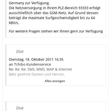
MfG
Germany zur Verfügung.
xxxx
Die Netzversorgung in Ihrem PLZ-Bereich 93333 erfolgt
ausschließlich über das GSM-Netz. Auf Grund dessen
beträgt die maximale Surfgeschwindigkeit bis zu 64
kBit/s.
Für weitere Fragen stehen wir Ihnen gern zur Verfügung
Zitat
Dienstag, 18. Oktober 2011 16:35
an Tchibo Kundenservice
Re: Re: Re: SMS, MMS, WAP & Internet
Sehr geehrte Damen und Herren,
Alles anzeigen
ich habe Ihnen jetzt dreimal mitgeteilt, dass es sich
nicht um eine Problem der
Übertragungsgeschwindigkeit handelt, sondern das ich
mich nicht einloggen kann.
Zitat
(.../...)