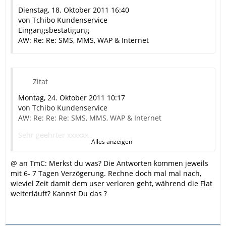
Dienstag, 18. Oktober 2011 16:40
Mit freundlichen Grüßen
von Tchibo Kundenservice
xxxx
Eingangsbestätigung
AW: Re: Re: SMS, MMS, WAP & Internet
Zitat
Montag, 24. Oktober 2011 10:17
von Tchibo Kundenservice
AW: Re: Re: Re: SMS, MMS, WAP & Internet
Sehr geehrter xxxxxx,
Alles anzeigen
vielen Dank für Ihre E-Mail. Bitte entschuldigen Sie die
verspätete Antwort.
@ an TmC: Merkst du was? Die Antworten kommen jeweils
mit 6- 7 Tagen Verzögerung. Rechne doch mal mal nach,
Nach Prüfung Ihrer Daten haben Sie kein Guthaben auf
wieviel Zeit damit dem user verloren geht, während die Flat
Ihrem Konto. Bitte tätigen Sie eine Aufladung. Dann ist
weiterläuft? Kannst Du das ?
es möglich sich wieder einzuloggen.
Für weiterer Fragen stehen wir Ihnen gern zur