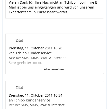
Vielen Dank für Ihre Nachricht an Tchibo mobil. Ihre E-
xxxx
Mail ist bei uns eingegangen und wird von unserem
Expertenteam in Kürze beantwortet.
Zitat
Dienstag, 11. Oktober 2011 10:20
von Tchibo Kundenservice
AW: Re: SMS, MMS, WAP & Internet
Sehr geehrter xxxxx,
Alles anzeigen
danke für Ihre Email.
Bei Ihnen liegt eine Drosselung vor , wie im
vorhergehenden Emailkontakt
bereits informiert kann es diesbezüglich zu
Zitat
Einschränkungen kommen u.a. auch das sich keine
Seite mehr aufbauen läßt.
Dienstag, 11. Oktober 2011 10:34
Sie können die Surfgeschwindigkeit wieder erreichen
an Tchibo Kundenservice
indem sie eine neue Flaterate buchen, bitte melden sie
Re: Re: SMS, MMS, WAP & Internet