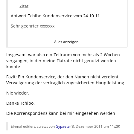
Zitat
Antwort Tchibo Kundenservice vom 24.10.11
Sehr geehrter xxxxxxx
Alles anzeigen
vielen Dank für Ihre E-Mail. Bitte entschuldigen Sie die
verspätete Antwort.
Insgesamt war also ein Zeitraum von mehr als 2 Wochen
vergangen, in der meine Flatrate nicht genutzt werden
Nach Prüfung Ihrer Daten haben Sie kein Guthaben auf
konnte
Ihrem Konto. Bitte tätigen Sie eine Aufladung. Dann ist
es möglich sich wieder einzuloggen.
Fazit: Ein Kundenservice, der den Namen nicht verdient.
Verweigerung der vertraglich zugesicherten Hauptleistung.
Für weiterer Fragen stehen wir Ihnen gern zur
Verfügung.
Nie wieder.
Mit freundlichen Grüßen
Danke Tchibo.
Tchibo mobil Kundenbetreuung
Die Korrenspondenz kann bei mir eingesehen werden
Einmal editiert, zuletzt von
Gypaete
(
8. Dezember 2011 um 11:29
)