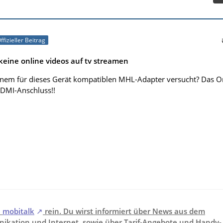
ffizieller Beitrag
eine online videos auf tv streamen
einem für dieses Gerät kompatiblen MHL-Adapter versucht? Das 
HDMI-Anschluss!!
i
mobitalk
rein. Du wirst informiert über News aus dem
ikation und Internet, sowie über Tarif-Angebote und Handy-