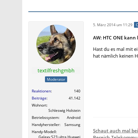
5. März 2014 um 11:29
O
AW: HTC ONE kann k
Hast du es mal mit 
hat nämlich keinen 
textilfreshgmbh
Moderator
Reaktionen
140
Beiträge
41.142
Wohnort
Schleswig Holstein
Betriebssystem
Android
Handyhersteller
Samsung
Schaut auch mal be
Handy-Modell
Galaxy S23 ultra,Huawei
Bereich Telekommun