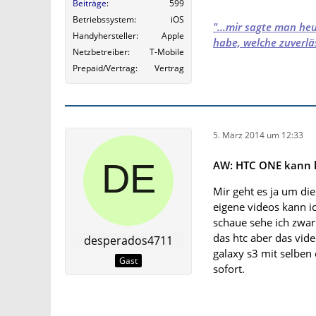
Beiträge
599
Betriebssystem
iOS
"...mir sagte man he
Handyhersteller
Apple
habe, welche zuverläs
Netzbetreiber
T-Mobile
Prepaid/Vertrag
Vertrag
5. März 2014 um 12:33
AW: HTC ONE kann k
Mir geht es ja um di
eigene videos kann i
schaue sehe ich zwar 
das htc aber das vid
desperados4711
galaxy s3 mit selben 
Gast
sofort.