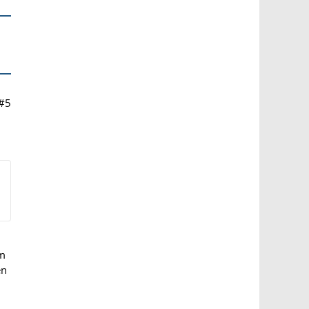
#5
em
en