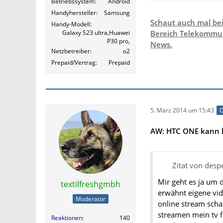
Betriebssystem
Android
Handyhersteller
Samsung
Schaut auch mal be
Handy-Modell
Galaxy S23 ultra,Huawei
Bereich Telekommun
P30 pro,
News.
Netzbetreiber
o2
Prepaid/Vertrag
Prepaid
5. März 2014 um 15:43
O
AW: HTC ONE kann k
Zitat von des
Mir geht es ja um 
textilfreshgmbh
erwähnt eigene vid
Moderator
online stream scha
streamen mein tv f
Reaktionen
140