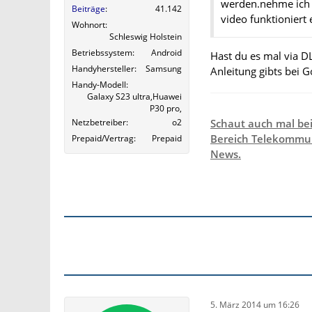
werden.nehme ich e
Beiträge
41.142
video funktioniert 
Wohnort
Schleswig Holstein
Betriebssystem
Android
Hast du es mal via D
Handyhersteller
Samsung
Anleitung gibts bei 
Handy-Modell
Galaxy S23 ultra,Huawei
P30 pro,
Netzbetreiber
o2
Schaut auch mal be
Bereich Telekommun
Prepaid/Vertrag
Prepaid
News.
5. März 2014 um 16:26