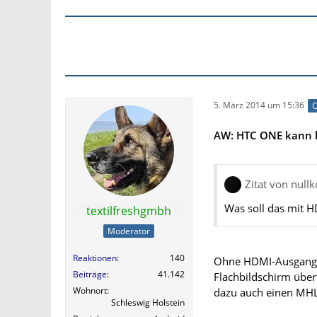
5. März 2014 um 15:36
O
AW: HTC ONE kann k
Zitat von nul
Was soll das mit H
textilfreshgmbh
Moderator
Reaktionen
140
Ohne HDMI-Ausgang k
Beiträge
41.142
Flachbildschirm über
Wohnort
dazu auch einen MHL
Schleswig Holstein