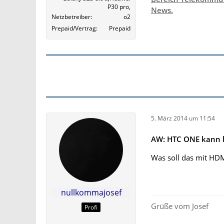
P30 pro,
News.
Netzbetreiber
o2
Prepaid/Vertrag
Prepaid
5. März 2014 um 11:54
AW: HTC ONE kann k
Was soll das mit HDM
nullkommajosef
Grüße vom Josef
Profi