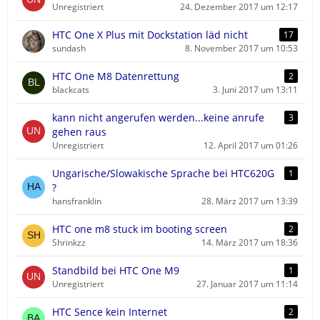
Unregistriert
24. Dezember 2017 um 12:17
HTC One X Plus mit Dockstation läd nicht
17
sundash
8. November 2017 um 10:53
HTC One M8 Datenrettung
2
blackcats
3. Juni 2017 um 13:11
kann nicht angerufen werden...keine anrufe
3
gehen raus
Unregistriert
12. April 2017 um 01:26
Ungarische/Slowakische Sprache bei HTC620G
1
?
hansfranklin
28. März 2017 um 13:39
HTC one m8 stuck im booting screen
2
Shrinkzz
14. März 2017 um 18:36
Standbild bei HTC One M9
1
Unregistriert
27. Januar 2017 um 11:14
HTC Sence kein Internet
2