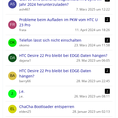
ä
Jahr 2024 herunterzuladen?
g
ash467
7. März 2025 um 12:22
e
Probleme beim Aufladen im PKW vom HTC U
2
23 Pro
frata
11. April 2024 um 18:26
Telefon lässt sich nicht einschalten
2
okomo
23. März 2024 um 11:58
HTC Desire 22 Pro bleibt bei EDGE-Daten hängen?
dajana1
29. Mai 2023 um 06:05
HTC Desire 22 Pro bleibt bei EDGE-Daten
2
hängen?
barry66
28. Mai 2023 um 22:45
j.e.
2
j.e.
26. März 2023 um 08:11
ChaCha-Bootloader entsperren
elden25
28. Januar 2023 um 02:13