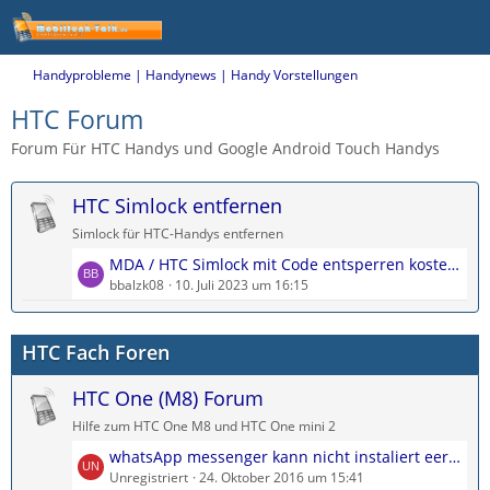
Handyprobleme | Handynews | Handy Vorstellungen
HTC Forum
Forum Für HTC Handys und Google Android Touch Handys
HTC Simlock entfernen
Simlock für HTC-Handys entfernen
L
MDA / HTC Simlock mit Code entsperren kostenlos
e
bbalzk08
10. Juli 2023 um 16:15
t
z
HTC Fach Foren
t
e
HTC One (M8) Forum
B
e
Hilfe zum HTC One M8 und HTC One mini 2
i
L
whatsApp messenger kann nicht instaliert eerden
t
e
Unregistriert
24. Oktober 2016 um 15:41
r