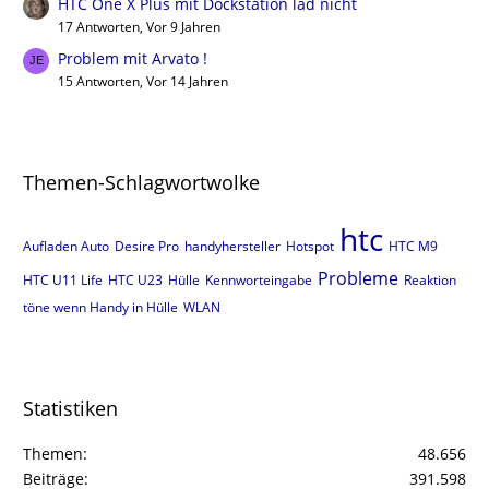
HTC One X Plus mit Dockstation läd nicht
17 Antworten, Vor 9 Jahren
Problem mit Arvato !
15 Antworten, Vor 14 Jahren
Themen-Schlagwortwolke
htc
Aufladen Auto
Desire Pro
handyhersteller
Hotspot
HTC M9
Probleme
HTC U11 Life
HTC U23
Hülle
Kennworteingabe
Reaktion
töne wenn Handy in Hülle
WLAN
Statistiken
Themen
48.656
Beiträge
391.598