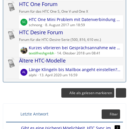
t
HTC One Forum
ä
z
g
Forum für das HTC One S, One V und One X
t
e
L
HTC One Mini Problem mit Datenverbindung und Zoomfunktion
e
e
schnong
8. August 2017 um 18:59
B
t
HTC Desire Forum
e
z
i
Forum für die HTC-Desire-Serie (500, 816, 610 etc.)
t
t
L
Kurzes vibrieren bei Gesprächsannahme wie abstellen?
e
r
e
textilfreshgmbh
14. Oktober 2018 um 08:41
B
ä
t
Ältere HTC-Modelle
e
g
z
i
e
L
Länge Klingeln bis Mailbox angeht einstellen????
t
t
e
alphi
13. April 2020 um 16:59
e
r
t
B
ä
z
e
g
t
Alle als gelesen markieren
i
e
e
t
B
r
e
ä
Letzte Antwort
Filter
i
g
t
e
r
Gibt es eine (sichere) Möglichkeit, HTC Sync im
2