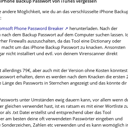
s iPhone Backup Passwort von iTunes vergessen
ne andere Möglichkeit, wie du an das verschlüsselte iPhone Backu
:
omsoft Phone Password Breaker
herunterladen. Nach der
du nach dem Backup Passwort auf dem Computer suchen lassen. I
her Firewalls auszuschalten, da das Tool eine Dictionary oder
e" macht um das iPhone Backup Passwort zu knacken. Ansonsten
r nicht installiert und evtl. von deinem Virenscanner direkt
et allerdings 79€, aber auch mit der Version ohne Kosten könntest
asswort erhalten, denn es werden nach dem Knacken die ersten 
 Länge des Passworts in Sternchen angezeigt und das könnte dir
Passworts unter Umständen ewig dauern kann, vor allem wenn d
 gleichen verwendet hast, ist es ratsam es mit einer Wortliste z
r als .txt Datei erstellst und entsprechend über das Tool
ier am besten deine oft verwendeten Passwörter eingeben und
e Sonderzeichen, Zahlen etc verwenden und es kann womöglich i