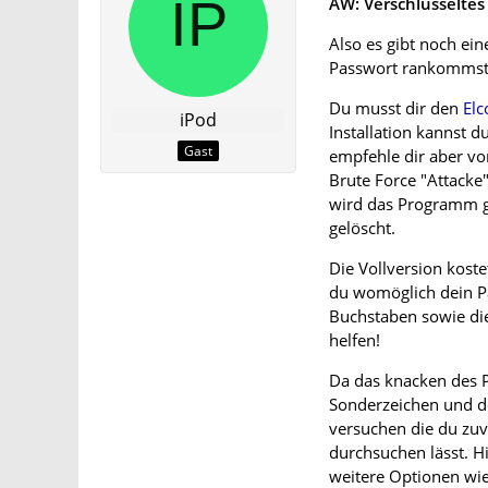
AW: Verschlüsselte
Also es gibt noch ei
Passwort rankommst
Du musst dir den
Elc
iPod
Installation kannst 
Gast
empfehle dir aber vor
Brute Force "Attack
wird das Programm ga
gelöscht.
Die Vollversion kost
du womöglich dein P
Buchstaben sowie die
helfen!
Da das knacken des 
Sonderzeichen und der
versuchen die du zuvo
durchsuchen lässt. H
weitere Optionen wi