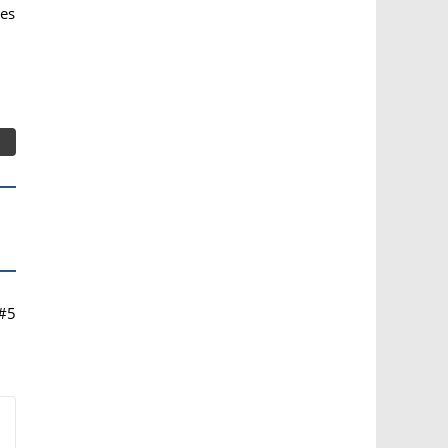
 es
#5