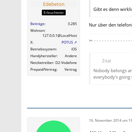
Edebeton
Gibt es denn wirkl
Erleuchteter
Beiträge
3.285
Nur über den telefoni
Wohnort
127.0.0.1@LocalHost
✂ - - - - - - - - - - - - 
X
POTUS
Betriebssystem
iOS
Handyhersteller
Andere
Zitat
Netzbetreiber
D2-Vodafone
Prepaid/Vertrag
Vertrag
Nobody belongs an
everybody's going 
16. November 2014 um 19