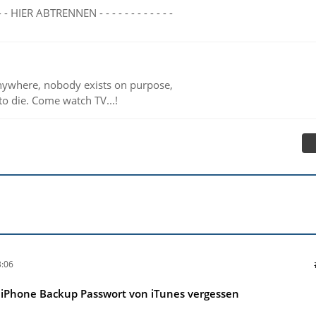
- - - - HIER ABTRENNEN - - - - - - - - - - - -
ywhere, nobody exists on purpose,
to die. Come watch TV...!
:06
s iPhone Backup Passwort von iTunes vergessen