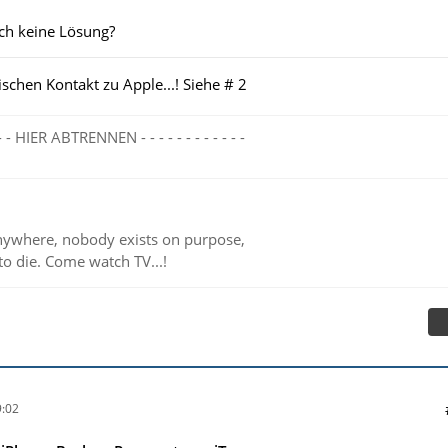
ich keine Lösung?
schen Kontakt zu Apple...! Siehe # 2
- - - - HIER ABTRENNEN - - - - - - - - - - - -
ywhere, nobody exists on purpose,
to die. Come watch TV...!
:02