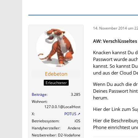
14. November 2014 um 22
AW: Verschlüsselte
Knacken kannst Du da
Passwort wurde auch
kannst. So kannst Du
und aus der Cloud D
Edebeton
Erleuchteter
Wenn Du auch die dre
Deines Passwort hint
Beiträge
3.285
herum.
Wohnort
127.0.0.1@LocalHost
Hier der Link zum Su
X
POTUS
Hier die Beschreibu
Betriebssystem
iOS
Phone einrichtest un
Handyhersteller
Andere
Netzbetreiber
D2-Vodafone