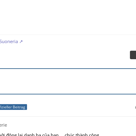
 Suoneria
fizieller Beitrag
erie
hởi động lại danh bạ của bạn ... chúc thành công