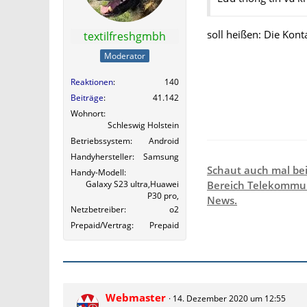
soll heißen: Die Kont
textilfreshgmbh
Moderator
Reaktionen
140
Beiträge
41.142
Wohnort
Schleswig Holstein
Betriebssystem
Android
Handyhersteller
Samsung
Schaut auch mal be
Handy-Modell
Galaxy S23 ultra,Huawei
Bereich Telekommun
P30 pro,
News.
Netzbetreiber
o2
Prepaid/Vertrag
Prepaid
Webmaster
14. Dezember 2020 um 12:55