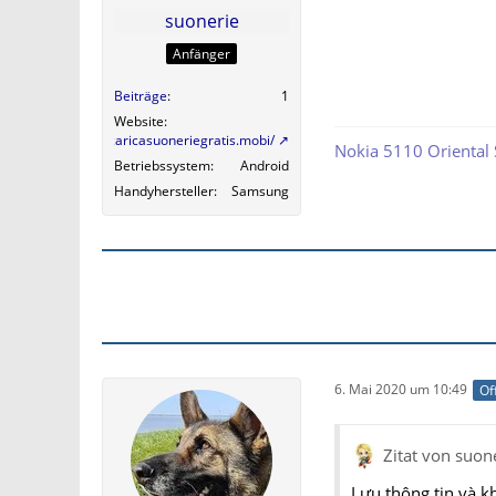
suonerie
Anfänger
Beiträge
1
Website
https://scaricasuoneriegratis.mobi/
Nokia 5110 Oriental
Betriebssystem
Android
Handyhersteller
Samsung
6. Mai 2020 um 10:49
Of
Zitat von suon
Lưu thông tin và k