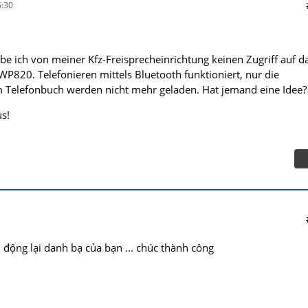
:30
be ich von meiner Kfz-Freisprecheinrichtung keinen Zugriff auf d
P820. Telefonieren mittels Bluetooth funktioniert, nur die
 Telefonbuch werden nicht mehr geladen. Hat jemand eine Idee?
s!
 động lại danh bạ của bạn ... chúc thành công