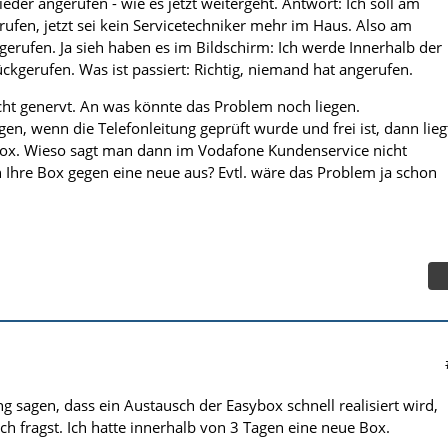
ieder angerufen - wie es jetzt weitergeht. Antwort: Ich soll am
fen, jetzt sei kein Servicetechniker mehr im Haus. Also am
rufen. Ja sieh haben es im Bildschirm: Ich werde Innerhalb der
ckgerufen. Was ist passiert: Richtig, niemand hat angerufen.
cht genervt. An was könnte das Problem noch liegen.
gen, wenn die Telefonleitung geprüft wurde und frei ist, dann lieg
box. Wieso sagt man dann im Vodafone Kundenservice nicht
n Ihre Box gegen eine neue aus? Evtl. wäre das Problem ja schon
g sagen, dass ein Austausch der Easybox schnell realisiert wird,
ch fragst. Ich hatte innerhalb von 3 Tagen eine neue Box.