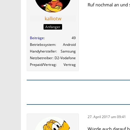
Ruf nochmal an und s
kalliotw
Anfänger
Beiträge
49
Betriebssystem
Android
Handyhersteller
Samsung
Netzbetreiber
D2-Vodafone
Prepaid/Vertrag
Vertrag
27. April 2017 um 09:41
Würde auch darauf be