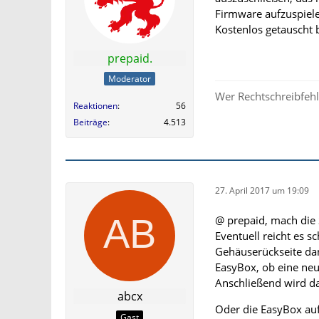
Firmware aufzuspiele
Kostenlos getauscht 
prepaid.
Moderator
Wer Rechtschreibfehle
Reaktionen
56
Beiträge
4.513
27. April 2017 um 19:09
@ prepaid, mach die 
Eventuell reicht es s
Gehäuserückseite dan
EasyBox, ob eine neu
Anschließend wird da
abcx
Oder die EasyBox auf
Gast