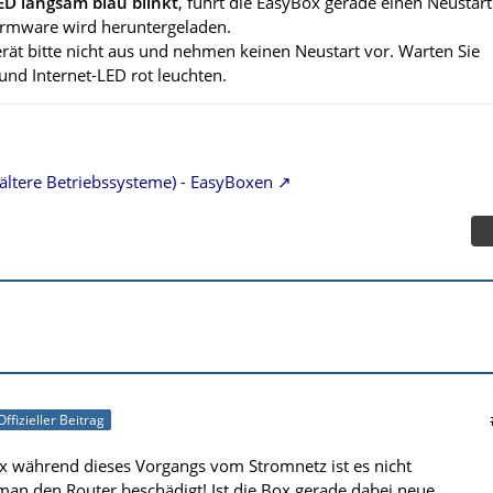
D langsam blau blinkt
, führt die EasyBox gerade einen Neustart
irmware wird heruntergeladen.
erät bitte nicht aus und nehmen keinen Neustart vor. Warten Sie
und Internet-LED rot leuchten.
(ältere Betriebssysteme) - EasyBoxen
Offizieller Beitrag
ox während dieses Vorgangs vom Stromnetz ist es nicht
man den Router beschädigt! Ist die Box gerade dabei neue