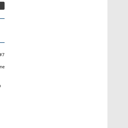
#7
ine
n