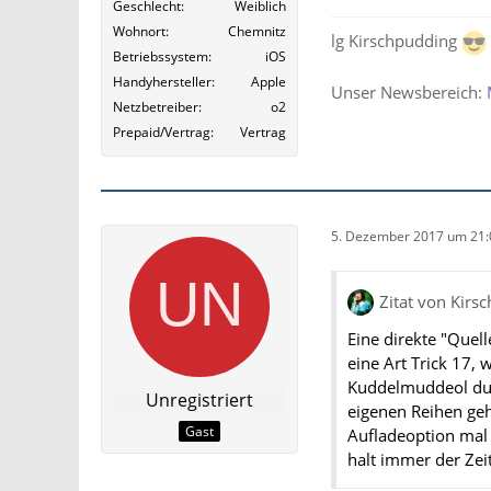
Geschlecht
Weiblich
Wohnort
Chemnitz
lg Kirschpudding
Betriebssystem
iOS
Handyhersteller
Apple
Unser Newsbereich:
Netzbetreiber
o2
Prepaid/Vertrag
Vertrag
5. Dezember 2017 um 21:
Zitat von Kirs
Eine direkte "Quell
eine Art Trick 17,
Kuddelmuddeol dur
Unregistriert
eigenen Reihen ge
Gast
Aufladeoption mal 
halt immer der Ze