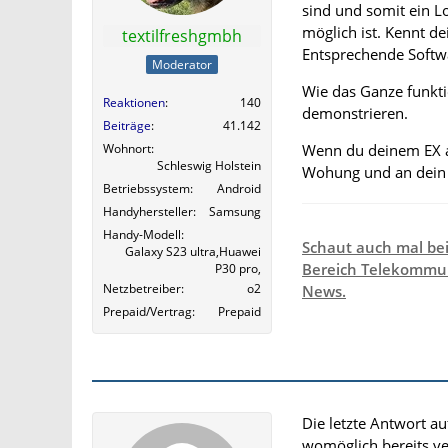
sind und somit ein L
möglich ist. Kennt d
textilfreshgmbh
Entsprechende Softwa
Moderator
Wie das Ganze funkti
Reaktionen
140
demonstrieren.
Beiträge
41.142
Wenn du deinem EX al
Wohnort
Schleswig Holstein
Wohung und an dein 
Betriebssystem
Android
Handyhersteller
Samsung
Handy-Modell
Schaut auch mal be
Galaxy S23 ultra,Huawei
Bereich Telekommun
P30 pro,
Netzbetreiber
o2
News.
Prepaid/Vertrag
Prepaid
Die letzte Antwort a
womöglich bereits ver