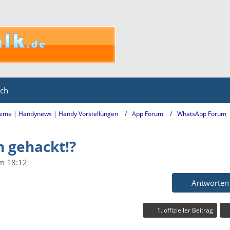
ich
eme | Handynews | Handy Vorstellungen
App Forum
WhatsApp Forum
h gehackt!?
m 18:12
Antworten
1. offizieller Beitrag