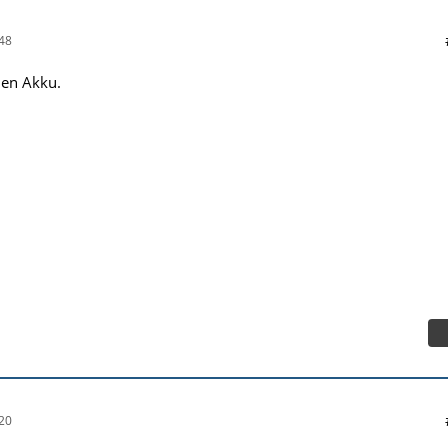
48
uen Akku.
20