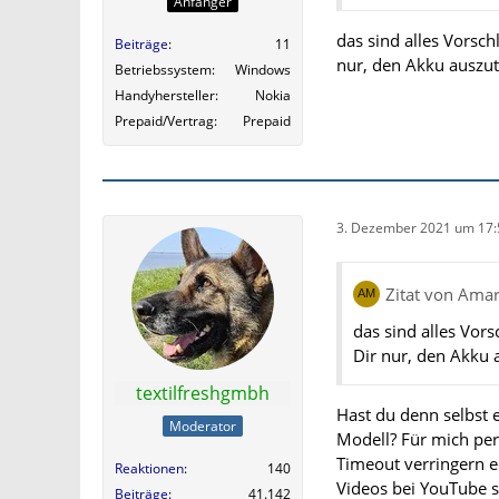
Anfänger
das sind alles Vorsch
Beiträge
11
nur, den Akku auszu
Betriebssystem
Windows
Handyhersteller
Nokia
Prepaid/Vertrag
Prepaid
3. Dezember 2021 um 17:
Zitat von Amar
das sind alles Vors
Dir nur, den Akku 
textilfreshgmbh
Hast du denn selbst e
Moderator
Modell? Für mich pers
Timeout verringern ec
Reaktionen
140
Videos bei YouTube s
Beiträge
41.142