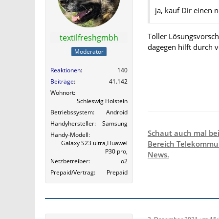
ja, kauf Dir einen
Toller Lösungsvorsch
textilfreshgmbh
dagegen hilft durch 
Moderator
Reaktionen
140
Beiträge
41.142
Wohnort
Schleswig Holstein
Betriebssystem
Android
Handyhersteller
Samsung
Schaut auch mal be
Handy-Modell
Galaxy S23 ultra,Huawei
Bereich Telekommun
P30 pro,
News.
Netzbetreiber
o2
Prepaid/Vertrag
Prepaid