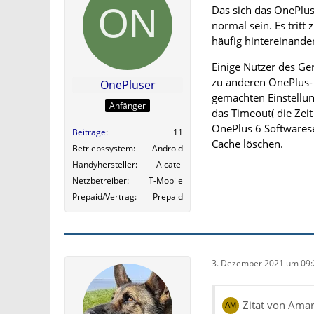
Das sich das OnePlus 
normal sein. Es trit
häufig hintereinand
Einige Nutzer des Ger
zu anderen OnePlus- M
OnePluser
gemachten Einstellun
Anfänger
das Timeout( die Zei
OnePlus 6 Softwarese
Beiträge
11
Cache löschen.
Betriebssystem
Android
Handyhersteller
Alcatel
Netzbetreiber
T-Mobile
Prepaid/Vertrag
Prepaid
3. Dezember 2021 um 09:
Zitat von Amar