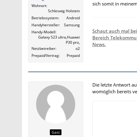
sich somit in meinem 
Wohnort
Schleswig Holstein
Betriebssystem
Android
Handyhersteller
Samsung
Schaut auch mal be
Handy-Modell
Galaxy S23 ultra,Huawei
Bereich Telekommun
P30 pro,
News.
Netzbetreiber
o2
Prepaid/Vertrag
Prepaid
Die letzte Antwort a
womöglich bereits ver
Gast