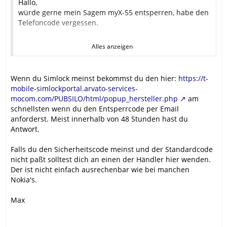
Hallo,
würde gerne mein Sagem myX-55 entsperren, habe den
Telefoncode vergessen.
Alles anzeigen
T-Mobile
IMEI: 354657000907476
Wenn du Simlock meinst bekommst du den hier:
https://t-
Besten Dank im Voraus. :up:
mobile-simlockportal.arvato-services-
mocom.com/PUBSILO/html/popup_hersteller.php
am
Thilo
schnellsten wenn du den Entsperrcode per Email
anforderst. Meist innerhalb von 48 Stunden hast du
Antwort.
Falls du den Sicherheitscode meinst und der Standardcode
nicht paßt solltest dich an einen der Händler hier wenden.
Der ist nicht einfach ausrechenbar wie bei manchen
Nokia's.
Max