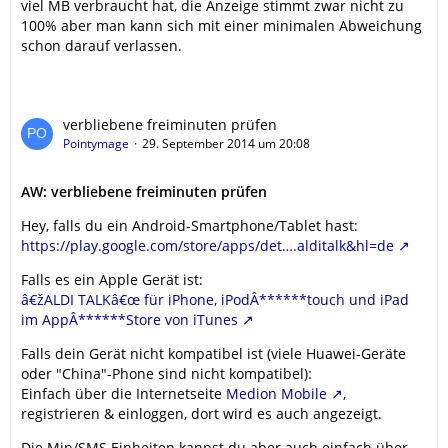
viel MB verbraucht hat, die Anzeige stimmt zwar nicht zu
100% aber man kann sich mit einer minimalen Abweichung
schon darauf verlassen.
verbliebene freiminuten prüfen
Pointymage
29. September 2014 um 20:08
AW: verbliebene freiminuten prüfen
Hey, falls du ein Android-Smartphone/Tablet hast:
https://play.google.com/store/apps/det….alditalk&hl=de
Falls es ein Apple Gerät ist:
â€žALDI TALKâ€œ für iPhone, iPodÂ******touch und iPad
im AppÂ******Store von iTunes
Falls dein Gerät nicht kompatibel ist (viele Huawei-Geräte
oder "China"-Phone sind nicht kompatibel):
Einfach über die Internetseite
Medion Mobile
,
registrieren & einloggen, dort wird es auch angezeigt.
Die Min/SMS Einheiten kannst du aber auch einfach über