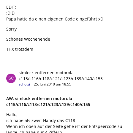
EDIT:
:D:D
Papa hatte da einen eigenen Code eingeführt xD
Sorry
Schönes Wochenende
THX trotzdem
simlock entfernen motorola
c115/c116/c118/c121/c123/c139/c140/c155
scholzi
25. Juni 2010 um 18:55
AW: simlock entfernen motorola
c115/c116/c118/c121/c123/c139/c140/c155
Hallo,
ich habe als zweit Handy das C118
Wenn ich oben auf der Seite gehe ist der Entspeercode zu
lange ich habe nur 4 Ziffern.