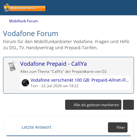
Mobilfunk Forum
Vodafone Forum
Forum für den Mobilfunkanbieter Vodafone. Fragen und Hilfe
zu DSL, TV, Handyvertrag und Prepaid-Tarifen.
Vodafone Prepaid - CallYa
Alles zum Thema "CallYa" der Prepaidkarte von D2
L
Vodafone verschenkt 100 GB: Prepaid-Allnet-Flat kostenlos testen
e
Torc
22. Juli 2026 um 18:22
t
z
t
Alle als gelesen markieren
e
B
e
Letzte Antwort
Filter
i
t