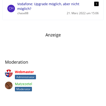
r
Vodafone: Upgrade möglich, aber nicht
1
ä
möglich?
g
chase88
21. März 2022 um 15:06
e
Anzeige
Moderation
Webmaster
Administrator
Matzezetel
Moderator